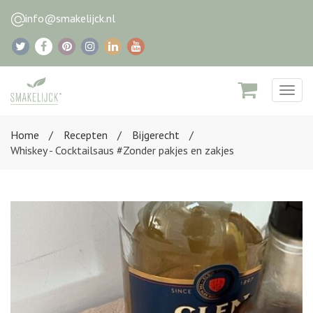
info@smakelijck.nl
Togg
navig
Home
Recepten
Bijgerecht
Whiskey - Cocktailsaus #Zonder pakjes en zakjes