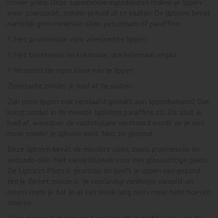
mooie glans. Deze supermooie ingrediënten maken je lippen
weer zoenzacht, zonder je huid af te sluiten. De lipbalm bevat
namelijk geen minerale oliën, petroleum of paraffine.
?. Met pruimenolie voor zoenzachte lippen
?. Met bessenwas en kokosolie, dus helemaal vegan
?. Versterkt de eigen kleur van je lippen
Zoenzacht zonder je huid af te sluiten
Zijn jouw lippen ook verslaafd geraakt aan lippenbalsem? Dat
komt omdat in de meeste lipbalms paraffine zit. Dit sluit je
huid af, waardoor de vochtbalans verstoord wordt en je niet
meer zonder je lipbalm kunt. Niet zo gezond.
Deze lipbalm bevat de mooiste oliën, zoals pruimenolie en
avocado-olie. Met candelillawas voor een glossachtige glans.
De Lipbalm Plum is geurloos en geeft je lippen een gezond
tintje. En het mooie is: je verslaving verdwijnt vanzelf en
ineens merk je dat je al een week lang niets meer hebt hoeven
smeren.
Deze nieuwe lipbalm van Loveli heeft dezelfde kleur als de