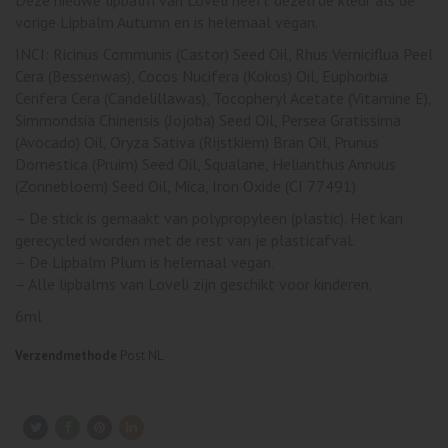
vorige Lipbalm Autumn en is helemaal vegan.
INCI: Ricinus Communis (Castor) Seed Oil, Rhus Verniciflua Peel
Cera (Bessenwas), Cocos Nucifera (Kokos) Oil, Euphorbia
Cerifera Cera (Candelillawas), Tocopheryl Acetate (Vitamine E),
Simmondsia Chinensis (Jojoba) Seed Oil, Persea Gratissima
(Avocado) Oil, Oryza Sativa (Rijstkiem) Bran Oil, Prunus
Domestica (Pruim) Seed Oil, Squalane, Helianthus Annuus
(Zonnebloem) Seed Oil, Mica, Iron Oxide (CI 77491)
– De stick is gemaakt van polypropyleen (plastic). Het kan
gerecycled worden met de rest van je plasticafval.
– De Lipbalm Plum is helemaal vegan.
– Alle lipbalms van Loveli zijn geschikt voor kinderen.
6ml
Verzendmethode
Post NL