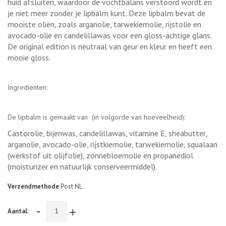
huid afsluiten, waardoor de vochtbalans verstoord wordt en
je niet meer zonder je lipbalm kunt. Deze lipbalm bevat de
mooiste oliën, zoals arganolie, tarwekiemolie, rijstolie en
avocado-olie en candelillawas voor een gloss-achtige glans.
De original edition is neutraal van geur en kleur en heeft een
mooie gloss.
Ingredienten:
De lipbalm is gemaakt van (in volgorde van hoeveelheid):
Castorolie, bijenwas, candelillawas, vitamine E, sheabutter,
arganolie, avocado-olie, rijstkiemolie, tarwekiemolie, squalaan
(werkstof uit olijfolie), zonnebloemolie en propanediol
(moisturizer en natuurlijk conserveermiddel).
Verzendmethode
Post NL
-
+
Aantal: