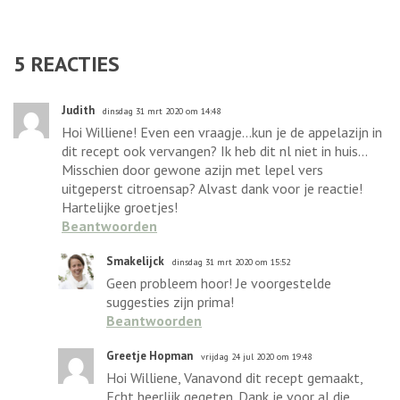
5
REACTIES
Judith
dinsdag 31 mrt 2020 om 14:48
Hoi Williene! Even een vraagje...kun je de appelazijn in
dit recept ook vervangen? Ik heb dit nl niet in huis...
Misschien door gewone azijn met lepel vers
uitgeperst citroensap? Alvast dank voor je reactie!
Hartelijke groetjes!
Beantwoorden
Smakelijck
dinsdag 31 mrt 2020 om 15:52
Geen probleem hoor! Je voorgestelde
suggesties zijn prima!
Beantwoorden
Greetje Hopman
vrijdag 24 jul 2020 om 19:48
Hoi Williene, Vanavond dit recept gemaakt,
Echt heerlijk gegeten. Dank je voor al die