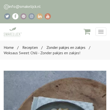
info@smakelijck.nl
Togg
navig
Home
Recepten
Zonder pakjes en zakjes
Woksaus Sweet Chili - Zonder pakjes en zakjes!