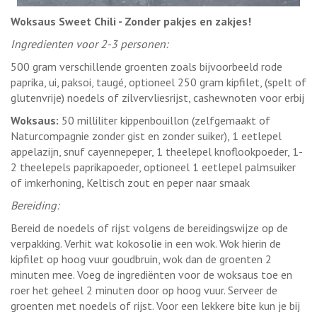
Woksaus Sweet Chili - Zonder pakjes en zakjes!
Ingredienten voor 2-3 personen:
500 gram verschillende groenten zoals bijvoorbeeld rode
paprika, ui, paksoi, taugé, optioneel 250 gram kipfilet, (spelt of
glutenvrije) noedels of zilvervliesrijst, cashewnoten voor erbij
Woksaus:
50 milliliter kippenbouillon (zelfgemaakt of
Naturcompagnie zonder gist en zonder suiker), 1 eetlepel
appelazijn, snuf cayennepeper, 1 theelepel knoflookpoeder, 1-
2 theelepels paprikapoeder, optioneel 1 eetlepel palmsuiker
of imkerhoning, Keltisch zout en peper naar smaak
Bereiding:
Bereid de noedels of rijst volgens de bereidingswijze op de
verpakking. Verhit wat kokosolie in een wok. Wok hierin de
kipfilet op hoog vuur goudbruin, wok dan de groenten 2
minuten mee. Voeg de ingrediënten voor de woksaus toe en
roer het geheel 2 minuten door op hoog vuur. Serveer de
groenten met noedels of rijst. Voor een lekkere bite kun je bij