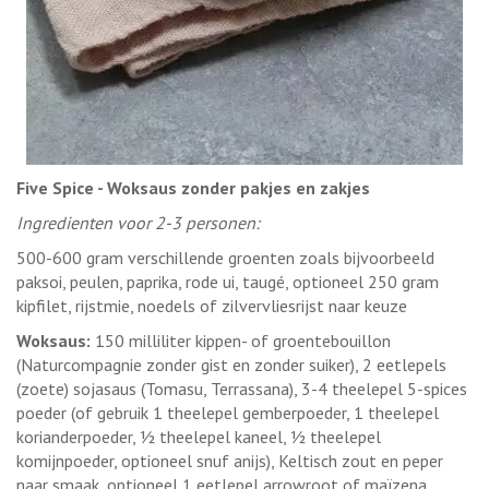
Five Spice - Woksaus zonder pakjes en zakjes
Ingredienten voor 2-3 personen:
500-600 gram verschillende groenten zoals bijvoorbeeld
paksoi, peulen, paprika, rode ui, taugé, optioneel 250 gram
kipfilet, rijstmie, noedels of zilvervliesrijst naar keuze
Woksaus:
150 milliliter kippen- of groentebouillon
(Naturcompagnie zonder gist en zonder suiker), 2 eetlepels
(zoete) sojasaus (Tomasu, Terrassana), 3-4 theelepel 5-spices
poeder (of gebruik 1 theelepel gemberpoeder, 1 theelepel
korianderpoeder, ½ theelepel kaneel, ½ theelepel
komijnpoeder, optioneel snuf anijs), Keltisch zout en peper
naar smaak, optioneel 1 eetlepel arrowroot of maïzena