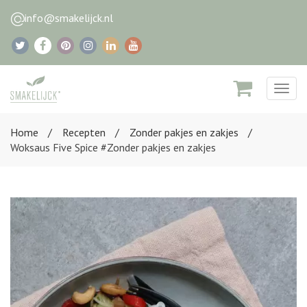
info@smakelijck.nl
Togg
navig
Home
Recepten
Zonder pakjes en zakjes
Woksaus Five Spice #Zonder pakjes en zakjes