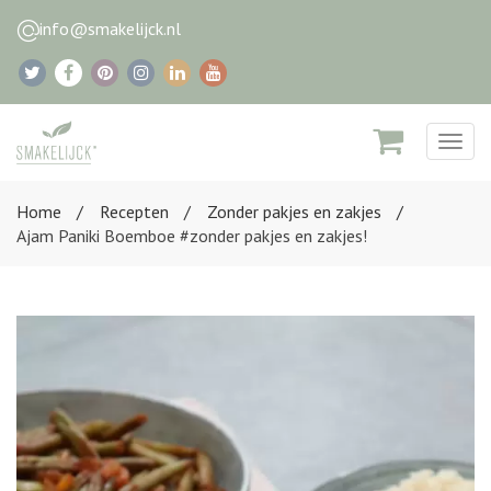
info@smakelijck.nl
Togg
navig
Home
Recepten
Zonder pakjes en zakjes
Ajam Paniki Boemboe #zonder pakjes en zakjes! ​​​​​​​