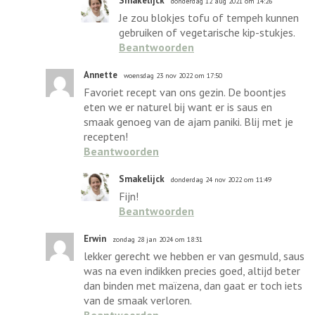
Smakelijck
donderdag 12 aug 2021 om 14:26
Je zou blokjes tofu of tempeh kunnen
gebruiken of vegetarische kip-stukjes.
Beantwoorden
Annette
woensdag 23 nov 2022 om 17:50
Favoriet recept van ons gezin. De boontjes
eten we er naturel bij want er is saus en
smaak genoeg van de ajam paniki. Blij met je
recepten!
Beantwoorden
Smakelijck
donderdag 24 nov 2022 om 11:49
Fijn!
Beantwoorden
Erwin
zondag 28 jan 2024 om 18:31
lekker gerecht we hebben er van gesmuld, saus
was na even indikken precies goed, altijd beter
dan binden met maïzena, dan gaat er toch iets
van de smaak verloren.
Beantwoorden