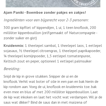
Ajam Paniki - Boemboe zonder pakjes en zakjes!
Ingrediënten voor een bijgerecht voor 2-3 personen:
300 gram kipfilet of kippendijen, 1 ui, 1 teen knoflook, 200
milliliter kippenbouillon (zelfgemaakt of Naturcompagnie -
zonder suiker en gist)
Kruidenmix:
1 theelepel sambal, 1 theelepel laos, 1 eetlepel
sojasaus, ½ theelepel citroengras, 1 theelepel paprikapoeder,
¼ theelepel komijnpoeder, 1,5 eetlepel tomatenpuree,
Keltisch zout en peper, optioneel 1 eetlepel palmsuiker
Bereiding:
Snijd de kip in grove stukken. Snipper de ui en de
knoflook. Verhit wat boter of olie in een pan en bak hierin de
kip rondom aan. Voeg de ui, knoflook en kruidenmix toe. bak
even mee en blus af met 200 milliliter kippenbouillon. Laat
de kip wat inkoken en laat het vocht wat verdampen. Wil je de
saus wat dikker? Bind de saus dan in met maïzena of