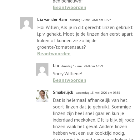
ben benieuwd!
Beantwoorden
Lia van der Ham
dinsdag 12 mei 2020 om 16:27
Hoi Willen, Als je in dit gerecht linzen gebruikt
i.p.v. gehakt. Moet je de linzen dan eerst apart
koken of kunnen ze zo bij de
groente/tomatensaus?
Beantwoorden
Lia
dinsdag 12 mei 2020 om 16:29
Sorry Williene!
Beantwoorden
Smakelijck
woensdag 13 mei 2020 om 09:56
Dat is helemaal afhankelijk van het
soort linzen dat je gebruikt. Sommige
linzen zijn heel snel gaar en kun je
inderdaad meekoken. DIt is bijv. bij rode
linzen vaak het geval. Andere linzen
hebben wel een uur kooktijd nodig,
deze moet je eerst even voorkoken. Je