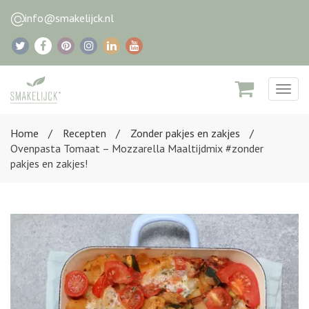
info@smakelijck.nl
Togg
navig
Home
Recepten
Zonder pakjes en zakjes
Ovenpasta Tomaat – Mozzarella Maaltijdmix #zonder
pakjes en zakjes!