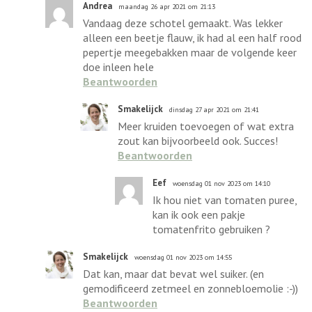
Andrea
maandag 26 apr 2021 om 21:13
Vandaag deze schotel gemaakt. Was lekker
alleen een beetje flauw, ik had al een half rood
pepertje meegebakken maar de volgende keer
doe inleen hele
Beantwoorden
Smakelijck
dinsdag 27 apr 2021 om 21:41
Meer kruiden toevoegen of wat extra
zout kan bijvoorbeeld ook. Succes!
Beantwoorden
Eef
woensdag 01 nov 2023 om 14:10
Ik hou niet van tomaten puree,
kan ik ook een pakje
tomatenfrito gebruiken ?
Smakelijck
woensdag 01 nov 2023 om 14:55
Dat kan, maar dat bevat wel suiker. (en
gemodificeerd zetmeel en zonnebloemolie :-))
Beantwoorden