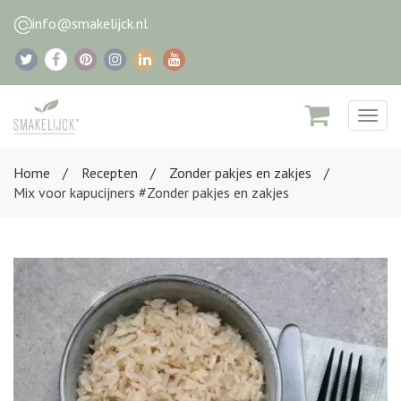
info@smakelijck.nl
Togg
navig
Home
Recepten
Zonder pakjes en zakjes
Mix voor kapucijners #Zonder pakjes en zakjes