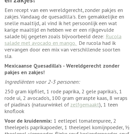
Een recept van een wereldgerecht, zonder pakjes en
zakjes. Vandaag de quesadilla's. Een gemakkelijke en
snelle maaltijd, al vind ik het persoonlijk een wat
karige maaltijd en hebben we er een rijkgevulde
salade bij gegeten zoals bijvoorbeeld deze:
Rucola
salade met avocado en mango.
De rucola had ik
vervangen door een mix van verschillende soorten
sla.
Mexicaanse Quesadilla’s - Wereldgerecht zonder
pakjes en zakjes!
Ingrediënten voor 2-3 personen:
250 gram kipfilet, 1 rode paprika, 2 gele paprika’s, 1
rode ui, 2 avocado’s, 100 gram geraspte kaas, 8 wraps
of piadina’s (natuurwinkel of
zelfgemaakt
), 1 teen
knoflook
Voor de kruidenmix:
1 eetlepel tomatenpuree, 2
theelepels paprikapoeder, 1 theelepel komijnpoeder, ½
theelepel uienpoeder, flinke snuf korianderpoeder, snuf