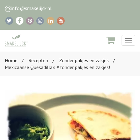
info@smakelijck.nl
Togg
navig
Home
Recepten
Zonder pakjes en zakjes
Mexicaanse Quesadilla’s #zonder pakjes en zakjes!