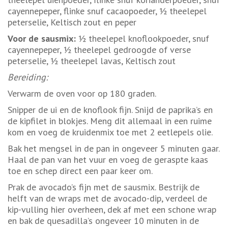
cayennepeper, flinke snuf cacaopoeder, ½ theelepel
peterselie, Keltisch zout en peper
Voor de sausmix:
½ theelepel knoflookpoeder, snuf
cayennepeper, ½ theelepel gedroogde of verse
peterselie, ½ theelepel lavas, Keltisch zout
Bereiding:
Verwarm de oven voor op 180 graden.
Snipper de ui en de knoflook fijn. Snijd de paprika’s en
de kipfilet in blokjes. Meng dit allemaal in een ruime
kom en voeg de kruidenmix toe met 2 eetlepels olie.
Bak het mengsel in de pan in ongeveer 5 minuten gaar.
Haal de pan van het vuur en voeg de geraspte kaas
toe en schep direct een paar keer om.
Prak de avocado’s fijn met de sausmix. Bestrijk de
helft van de wraps met de avocado-dip, verdeel de
kip-vulling hier overheen, dek af met een schone wrap
en bak de quesadilla’s ongeveer 10 minuten in de