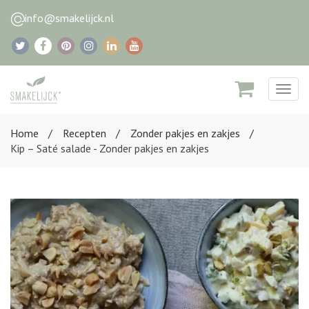
info@smakelijck.nl
Togg
navig
Home
Recepten
Zonder pakjes en zakjes
Kip – Saté salade - Zonder pakjes en zakjes