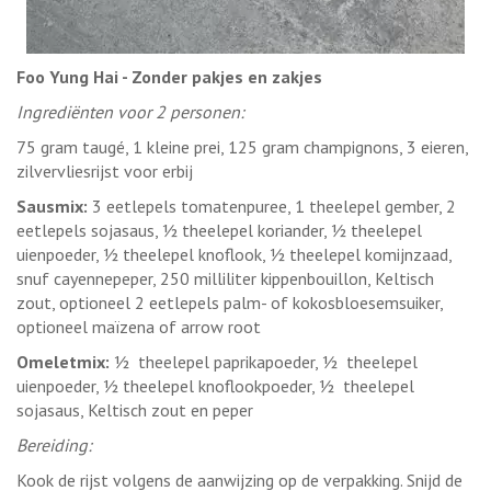
Foo Yung Hai - Zonder pakjes en zakjes
Ingrediënten voor 2 personen:
75 gram taugé, 1 kleine prei, 125 gram champignons, 3 eieren,
zilvervliesrijst voor erbij
Sausmix:
3 eetlepels tomatenpuree, 1 theelepel gember, 2
eetlepels sojasaus, ½ theelepel koriander, ½ theelepel
uienpoeder, ½ theelepel knoflook, ½ theelepel komijnzaad,
snuf cayennepeper, 250 milliliter kippenbouillon, Keltisch
zout, optioneel 2 eetlepels palm- of kokosbloesemsuiker,
optioneel maïzena of arrow root
Omeletmix:
½ theelepel paprikapoeder, ½ theelepel
uienpoeder, ½ theelepel knoflookpoeder, ½ theelepel
sojasaus, Keltisch zout en peper
Bereiding:
Kook de rijst volgens de aanwijzing op de verpakking. Snijd de