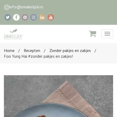
info@smakelijck.nl
Togg
navig
Home
Recepten
Zonder pakjes en zakjes
Foo Yung Hai #zonder pakjes en zakjes!