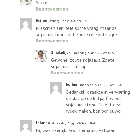
Succes!
Beantwoorden
Esther
zondag 19 apr 2020 om 21:37
Misschien een hele suffe vraag, maar de
sojasaus, moet dat zoete of zoute zijn?
Beantwoorden
Smakelijck
maandag 20 apr 2020 om 09:50
Gewone, zoute sojasaus. Zoete
sojasaus is ketjap.
Beantwoorden
Esther
maandag 20 apr 2020 om 12:03
Bedankt! Ik raakte in verwarring
omdat op de ketjapfles ook
sojasaus stond. Ga het deze
week maken, ben benieuwd..
Jolanda
donderdag 23 apr 2020 om 18:44
Hij was heerlijk! Voor herhaling vatbaar