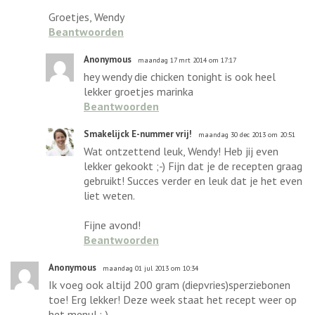
Groetjes, Wendy
Beantwoorden
Anonymous
maandag 17 mrt 2014 om 17:17
hey wendy die chicken tonight is ook heel
lekker groetjes marinka
Beantwoorden
Smakelijck E-nummer vrij!
maandag 30 dec 2013 om 20:51
Wat ontzettend leuk, Wendy! Heb jij even
lekker gekookt ;-) Fijn dat je de recepten graag
gebruikt! Succes verder en leuk dat je het even
liet weten.
Fijne avond!
Beantwoorden
Anonymous
maandag 01 jul 2013 om 10:34
Ik voeg ook altijd 200 gram (diepvries)sperziebonen
toe! Erg lekker! Deze week staat het recept weer op
het menu! :-)