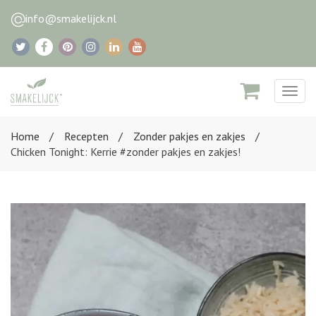
info@smakelijck.nl
Togg
navig
Home
Recepten
Zonder pakjes en zakjes
Chicken Tonight: Kerrie #zonder pakjes en zakjes!