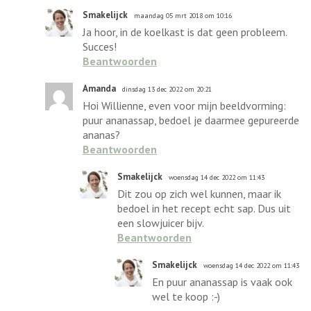
Smakelijck
maandag 05 mrt 2018 om 10:16
Ja hoor, in de koelkast is dat geen probleem.
Succes!
Beantwoorden
Amanda
dinsdag 13 dec 2022 om 20:21
Hoi Willienne, even voor mijn beeldvorming:
puur ananassap, bedoel je daarmee gepureerde
ananas?
Beantwoorden
Smakelijck
woensdag 14 dec 2022 om 11:43
Dit zou op zich wel kunnen, maar ik
bedoel in het recept echt sap. Dus uit
een slowjuicer bijv.
Beantwoorden
Smakelijck
woensdag 14 dec 2022 om 11:43
En puur ananassap is vaak ook
wel te koop :-)