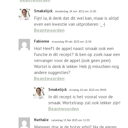
Smakelijck
donderdag 24 nov 2022 om 11:50
Fijn! Ja, ik denk dat dit wel kan, maar is altijd
even een kwestie van uitproberen :_-)
Beantwoorden
Fabienne
maandag 09 okt 2023 om 21:58
Hoi! Heeft de appel naast smaak ook een
functie in dit recept? Ik ben op zoek naar een
vervanger voor de appel (ook geen peer).
Wortel is denk ik lekker. Heb jij misschien nog
andere suggesties?
Beantwoorden
Smakelijck
dinsdag 10 okt 2023 om 09:05
In dit recept is het vooral voor de
smaak. Wortelrasp zal ook lekker zijn!
Beantwoorden
Nathalie
zaterdag 15 feb 2025 om 11:53
Wanneer doe je de boter erbij? Na de eieren