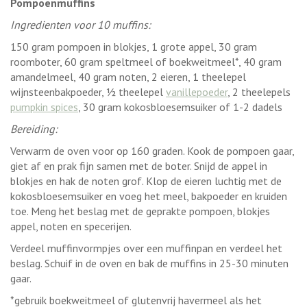
Pompoenmuffins
Ingredienten voor 10 muffins:
150 gram pompoen in blokjes, 1 grote appel, 30 gram
roomboter, 60 gram speltmeel of boekweitmeel*, 40 gram
amandelmeel, 40 gram noten, 2 eieren, 1 theelepel
wijnsteenbakpoeder, ½ theelepel
vanillepoeder
, 2 theelepels
pumpkin spices
, 30 gram kokosbloesemsuiker of 1-2 dadels
Bereiding:
Verwarm de oven voor op 160 graden. Kook de pompoen gaar,
giet af en prak fijn samen met de boter. Snijd de appel in
blokjes en hak de noten grof. Klop de eieren luchtig met de
kokosbloesemsuiker en voeg het meel, bakpoeder en kruiden
toe. Meng het beslag met de geprakte pompoen, blokjes
appel, noten en specerijen.
Verdeel muffinvormpjes over een muffinpan en verdeel het
beslag. Schuif in de oven en bak de muffins in 25-30 minuten
gaar.
*gebruik boekweitmeel of glutenvrij havermeel als het