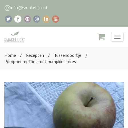
info@smakelijck.nl
Togg
navig
Home
Recepten
Tussendoortje
Pompoenmuffins met pumpkin spices