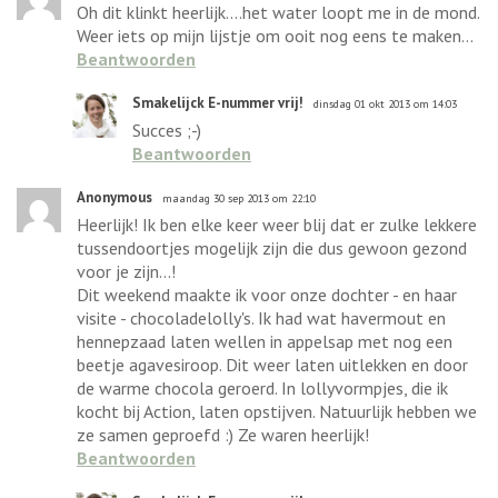
Oh dit klinkt heerlijk....het water loopt me in de mond.
Weer iets op mijn lijstje om ooit nog eens te maken...
Beantwoorden
Smakelijck E-nummer vrij!
dinsdag 01 okt 2013 om 14:03
Succes ;-)
Beantwoorden
Anonymous
maandag 30 sep 2013 om 22:10
Heerlijk! Ik ben elke keer weer blij dat er zulke lekkere
tussendoortjes mogelijk zijn die dus gewoon gezond
voor je zijn...!
Dit weekend maakte ik voor onze dochter - en haar
visite - chocoladelolly's. Ik had wat havermout en
hennepzaad laten wellen in appelsap met nog een
beetje agavesiroop. Dit weer laten uitlekken en door
de warme chocola geroerd. In lollyvormpjes, die ik
kocht bij Action, laten opstijven. Natuurlijk hebben we
ze samen geproefd :) Ze waren heerlijk!
Beantwoorden