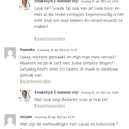
Smakelijck E-nummer vrij!
dinsdag 01 okt 2013 om 14:04
Leuk hé? Goede tip ook van je! Leuk hoor, en
met al die leuke vormpjes tegenwoordig is het
echt leuk om wat lekkers en verantwoords te
maken!
Beantwoorden
Hanneke
maandag 30 sep 2013 om 21:25
Jaaaa, meteen gemaakt en mijn man mee verrast!
Waarom verzin ik zelf niet zulke simpele dingen?
Gelukkig heeft ieder z'n talent. Ik maak er dankbaar
gebruik van.
Beantwoorden
Smakelijck E-nummer vrij!
dinsdag 01 okt 2013 om 14:03
Wat leuk zeg! Bedankt voor je reactie!
Beantwoorden
mirjam
maandag 30 sep 2013 om 13:29
Wat zijn de verhoudingen met cacao en kokosolie ?