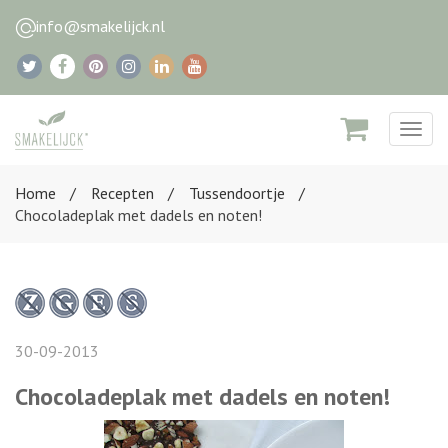
info@smakelijck.nl
Togg
navig
Home
Recepten
Tussendoortje
Chocoladeplak met dadels en noten!
30-09-2013
Chocoladeplak met dadels en noten!