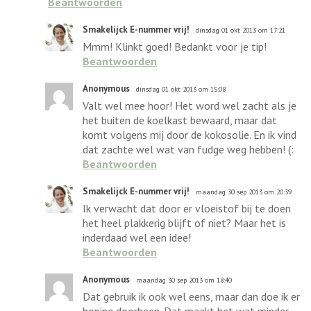
Beantwoorden
Smakelijck E-nummer vrij!
dinsdag 01 okt 2013 om 17:21
Mmm! Klinkt goed! Bedankt voor je tip!
Beantwoorden
Anonymous
dinsdag 01 okt 2013 om 15:08
Valt wel mee hoor! Het word wel zacht als je
het buiten de koelkast bewaard, maar dat
komt volgens mij door de kokosolie. En ik vind
dat zachte wel wat van fudge weg hebben! (:
Beantwoorden
Smakelijck E-nummer vrij!
maandag 30 sep 2013 om 20:39
Ik verwacht dat door er vloeistof bij te doen
het heel plakkerig blijft of niet? Maar het is
inderdaad wel een idee!
Beantwoorden
Anonymous
maandag 30 sep 2013 om 18:40
Dat gebruik ik ook wel eens, maar dan doe ik er
honing doorheen. Dat maakt het wat minder