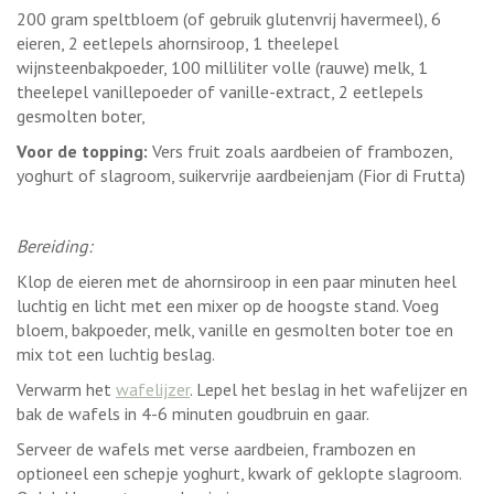
200 gram speltbloem (of gebruik glutenvrij havermeel), 6
eieren, 2 eetlepels ahornsiroop, 1 theelepel
wijnsteenbakpoeder, 100 milliliter volle (rauwe) melk, 1
theelepel vanillepoeder of vanille-extract, 2 eetlepels
gesmolten boter,
Voor de topping:
Vers fruit zoals aardbeien of frambozen,
yoghurt of slagroom, suikervrije aardbeienjam (Fior di Frutta)
Bereiding:
Klop de eieren met de ahornsiroop in een paar minuten heel
luchtig en licht met een mixer op de hoogste stand. Voeg
bloem, bakpoeder, melk, vanille en gesmolten boter toe en
mix tot een luchtig beslag.
Verwarm het
wafelijzer
. Lepel het beslag in het wafelijzer en
bak de wafels in 4-6 minuten goudbruin en gaar.
Serveer de wafels met verse aardbeien, frambozen en
optioneel een schepje yoghurt, kwark of geklopte slagroom.