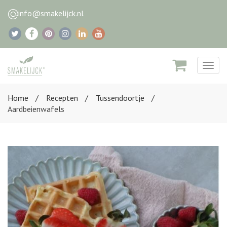
info@smakelijck.nl
Togg
navig
Home
Recepten
Tussendoortje
Aardbeienwafels