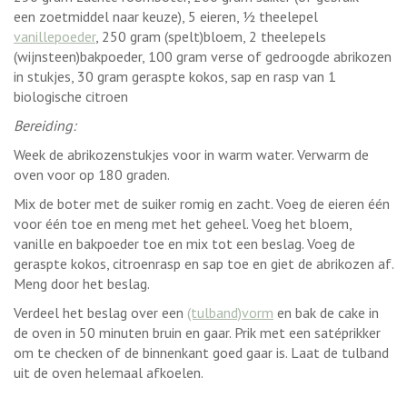
een zoetmiddel naar keuze), 5 eieren, ½ theelepel
vanillepoeder
, 250 gram (spelt)bloem, 2 theelepels
(wijnsteen)bakpoeder, 100 gram verse of gedroogde abrikozen
in stukjes, 30 gram geraspte kokos, sap en rasp van 1
biologische citroen
Bereiding:
Week de abrikozenstukjes voor in warm water. Verwarm de
oven voor op 180 graden.
Mix de boter met de suiker romig en zacht. Voeg de eieren één
voor één toe en meng met het geheel. Voeg het bloem,
vanille en bakpoeder toe en mix tot een beslag. Voeg de
geraspte kokos, citroenrasp en sap toe en giet de abrikozen af.
Meng door het beslag.
Verdeel het beslag over een
(tulband)vorm
en bak de cake in
de oven in 50 minuten bruin en gaar. Prik met een satéprikker
om te checken of de binnenkant goed gaar is. Laat de tulband
uit de oven helemaal afkoelen.