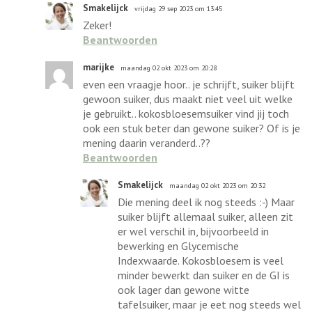
Smakelijck
vrijdag 29 sep 2023 om 13:45
Zeker!
Beantwoorden
marijke
maandag 02 okt 2023 om 20:28
even een vraagje hoor.. je schrijft, suiker blijft
gewoon suiker, dus maakt niet veel uit welke
je gebruikt.. kokosbloesemsuiker vind jij toch
ook een stuk beter dan gewone suiker? Of is je
mening daarin veranderd..??
Beantwoorden
Smakelijck
maandag 02 okt 2023 om 20:32
Die mening deel ik nog steeds :-) Maar
suiker blijft allemaal suiker, alleen zit
er wel verschil in, bijvoorbeeld in
bewerking en Glycemische
Indexwaarde. Kokosbloesem is veel
minder bewerkt dan suiker en de GI is
ook lager dan gewone witte
tafelsuiker, maar je eet nog steeds wel