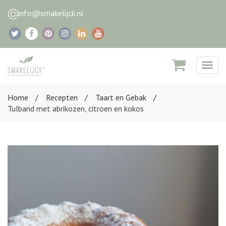
info@smakelijck.nl
Togg
navig
Home
Recepten
Taart en Gebak
Tulband met abrikozen, citroen en kokos