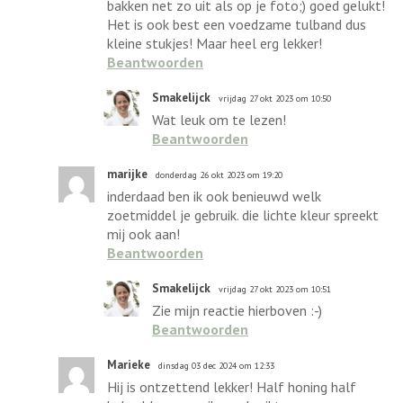
bakken net zo uit als op je foto;) goed gelukt!
Het is ook best een voedzame tulband dus
kleine stukjes! Maar heel erg lekker!
Beantwoorden
Smakelijck
vrijdag 27 okt 2023 om 10:50
Wat leuk om te lezen!
Beantwoorden
marijke
donderdag 26 okt 2023 om 19:20
inderdaad ben ik ook benieuwd welk
zoetmiddel je gebruik. die lichte kleur spreekt
mij ook aan!
Beantwoorden
Smakelijck
vrijdag 27 okt 2023 om 10:51
Zie mijn reactie hierboven :-)
Beantwoorden
Marieke
dinsdag 03 dec 2024 om 12:33
Hij is ontzettend lekker! Half honing half