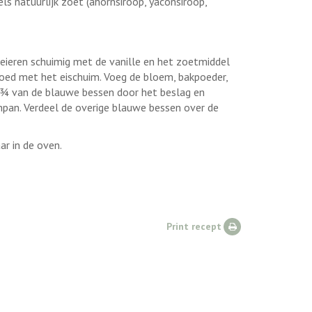
els natuurlijk zoet (ahornsiroop, yaconsiroop,
eieren schuimig met de vanille en het zoetmiddel
oed met het eischuim. Voeg de bloem, bakpoeder,
g ¾ van de blauwe bessen door het beslag en
inpan. Verdeel de overige blauwe bessen over de
r in de oven.
Print recept