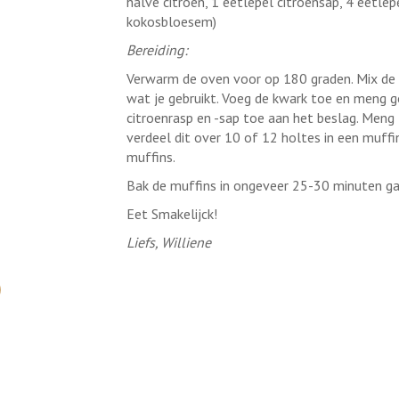
halve citroen, 1 eetlepel citroensap, 4 eetlep
kokosbloesem)
Bereiding:
Verwarm de oven voor op 180 graden. Mix de 
wat je gebruikt. Voeg de kwark toe en meng g
citroenrasp en -sap toe aan het beslag. Men
verdeel dit over 10 of 12 holtes in een muff
muffins.
Bak de muffins in ongeveer 25-30 minuten gaa
Eet Smakelijck!
Liefs, Williene