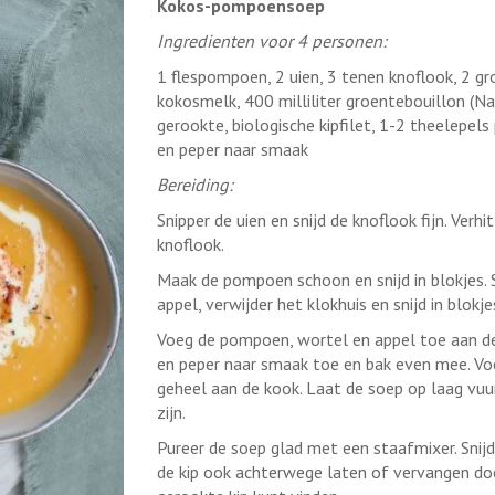
Kokos-pompoensoep
Ingredienten voor 4 personen:
1 flespompoen, 2 uien, 3 tenen knoflook, 2 gro
kokosmelk, 400 milliliter groentebouillon (N
gerookte, biologische kipfilet, 1-2 theelepels
en peper naar smaak
Bereiding:
Snipper de uien en snijd de knoflook fijn. Verhi
knoflook.
Maak de pompoen schoon en snijd in blokjes. Sc
appel, verwijder het klokhuis en snijd in blokje
Voeg de pompoen, wortel en appel toe aan de 
en peper naar smaak toe en bak even mee. Vo
geheel aan de kook. Laat de soep op laag vu
zijn.
Pureer de soep glad met een staafmixer. Snijd d
de kip ook achterwege laten of vervangen door