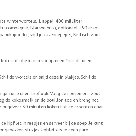
te winterwortels, 1 appel, 400 milliliter
aturcompagnie, Blauwe huis), optioneel 150 gram
 paprikapoeder, snufje cayennepeper, Keltisch zout
t boter of olie in een soeppan en fruit de ui en
hil de wortels en snijd deze in plakjes. Schil de
s.
gefruite ui en knoflook. Voeg de specerijen, zout
eg de kokosmelk en de bouillon toe en breng het
ur ongeveer 30 minuten koken tot de groenten gaar
e kipfilet in reepjes en serveer bij de soep. Je kunt
 gebakken stukjes kipfilet als je geen pure