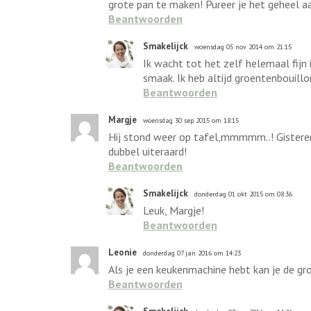
grote pan te maken! Pureer je het geheel a
Beantwoorden
Smakelijck
woensdag 05 nov 2014 om 21:15
Ik wacht tot het zelf helemaal fijn
smaak. Ik heb altijd groentenbouill
Beantwoorden
Margje
woensdag 30 sep 2015 om 18:15
Hij stond weer op tafel,mmmmm..! Gisteren 
dubbel uiteraard!
Beantwoorden
Smakelijck
donderdag 01 okt 2015 om 08:36
Leuk, Margje!
Beantwoorden
Leonie
donderdag 07 jan 2016 om 14:23
Als je een keukenmachine hebt kan je de groe
Beantwoorden