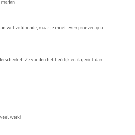
s marian
ik dan wel voldoende, maar je moet even proeven qua
rschenkel! Ze vonden het héérlijk en ik geniet dan
 veel werk!