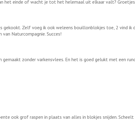
an het einde of wacht je tot het helemaal uit elkaar valt? Groetje
 is gekookt. Zelf voeg ik ook weleens bouillonblokjes toe, 2 vind 
on van Naturcompagnie. Succes!
gemaakt zonder varkensvlees. En het is goed gelukt met een runde
nte ook grof raspen in plaats van alles in blokjes snijden. Scheelt