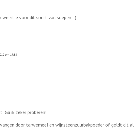
n weertje voor dit soort van soepen :-)
2012 om 19:38
! Ga ik zeker proberen!
rvangen door tarwemeel en wijnsteenzuurbakpoeder of geldt dit al