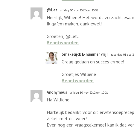
@Let
vrijdag 30 nov 2012 om 20:36
Heerlijk, Williene! Het wordt zo zachtjesaa
Ik ga 'em maken, dankjewel!
Groeten, @Let...
Beantwoorden
Smakelijck E-nummer vrij!
zaterdag 01 dec 
Graag gedaan en succes ermee!
Groetjes Williene
Beantwoorden
Anonymous
vrijdag 30 nov 2012 om 10:21
Ha Williene,
Hartelijk bedankt voor dit erwtensoeprecept
Zeket met dit weer!
Even nog een vraag:cakemeel kan ik dat ve