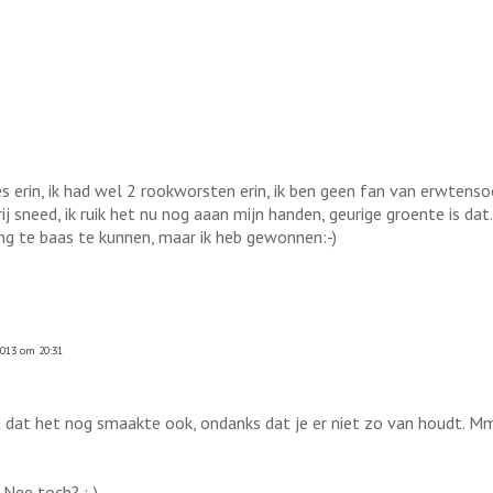
erin, ik had wel 2 rookworsten erin, ik ben geen fan van erwtenso
ij sneed, ik ruik het nu nog aaan mijn handen, geurige groente is dat.
ng te baas te kunnen, maar ik heb gewonnen:-)
2013 om 20:31
 dat het nog smaakte ook, ondanks dat je er niet zo van houdt. Mmm
 Nee toch? ;-)