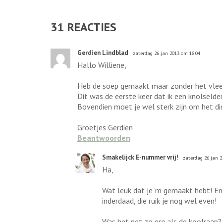
31
REACTIES
Gerdien Lindblad
zaterdag 26 jan 2013 om 18:04
Hallo Williene,
Heb de soep gemaakt maar zonder het vlees 
Dit was de eerste keer dat ik een knolselder
Bovendien moet je wel sterk zijn om het di
Groetjes Gerdien
Beantwoorden
Smakelijck E-nummer vrij!
zaterdag 26 jan 
Ha,
Wat leuk dat je 'm gemaakt hebt! En
inderdaad, die ruik je nog wel even!
Was het net zo erg als de koolraap?