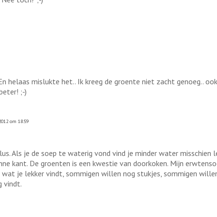
 En helaas mislukte het.. Ik kreeg de groente niet zacht genoeg.. oo
eter! ;-)
2012 om 18:59
lus. Als je de soep te waterig vond vind je minder water misschien l
ne kant. De groenten is een kwestie van doorkoken. Mijn erwtensoep 
 wat je lekker vindt, sommigen willen nog stukjes, sommigen willen 
 vindt.