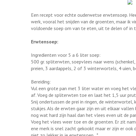
Een recept voor echte ouderwetse erwtensoep. Heer
werk, vooral het snijden van de groenten, maar ik v
voldoende soep om van te eten, uit te delen of in te
Erwtensoep:
Ingredienten voor 5 a 6 liter soep:
500 gr. spliterwten, soepvlees naar wens (schenkel, sp
preien, 3 aardappels, 2 of 3 winterwortels, 4 uien, b
Bereiding:
Vul een grote pan met 3 liter water en voeg het vl
af. Voeg de spliterwten toe en laat het 1,5 uur prut
Snij ondertussen de prei in ringen, de winterwortel, k
stukjes. Als de erwten gaar zijn en uit elkaar valle
nog wat hard zijn haal dan het vlees even uit de p
Voeg het vlees weer toe en de groenten. Er zit name
ene merk is snel zacht gekookt maar er zijn er ook d
niet zo lekker in je erwtensoep...*