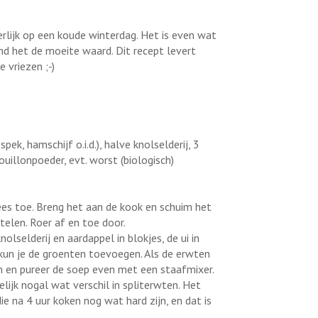
lijk op een koude winterdag. Het is even wat
ind het de moeite waard. Dit recept levert
 vriezen ;-)
ek, hamschijf o.i.d.), halve knolselderij, 3
ouillonpoeder, evt. worst (biologisch)
ees toe. Breng het aan de kook en schuim het
telen. Roer af en toe door.
nolselderij en aardappel in blokjes, de ui in
n kun je de groenten toevoegen. Als de erwten
an en pureer de soep even met een staafmixer.
lijk nogal wat verschil in spliterwten. Het
ie na 4 uur koken nog wat hard zijn, en dat is