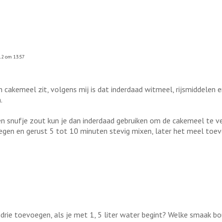
12 om 13:57
 cakemeel zit, volgens mij is dat inderdaad witmeel, rijsmiddelen 
.
n snufje zout kun je dan inderdaad gebruiken om de cakemeel te ve
egen en gerust 5 tot 10 minuten stevig mixen, later het meel toevo
 drie toevoegen, als je met 1, 5 liter water begint? Welke smaak bo