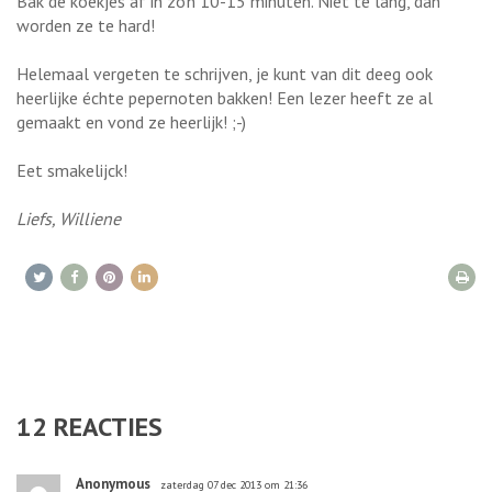
Bak de koekjes af in zo'n 10-15 minuten. Niet te lang, dan
worden ze te hard!
Helemaal vergeten te schrijven, je kunt van dit deeg ook
heerlijke échte pepernoten bakken! Een lezer heeft ze al
gemaakt en vond ze heerlijk! ;-)
Eet smakelijck!
Liefs, Williene
12
REACTIES
Anonymous
zaterdag 07 dec 2013 om 21:36