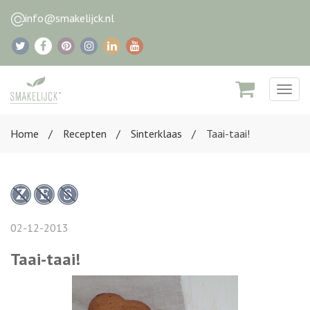
info@smakelijck.nl
Togg
navig
Home
Recepten
Sinterklaas
Taai-taai!
02-12-2013
Taai-taai!