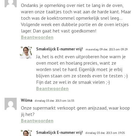
Ondanks je opmerking over niet te lang in de oven,
waren onze taaitjes toch wat aan de harde kant. Maar
toch was de koektrommel opmerkelijk snel leeg...
Volgende week een dubbele portie en de oven ietsjes
lager. Dan gaat het vast goedkomen!
Beantwoorden
Smakelijck E-nummer vrij!
maandag 09 dec 2013 om 09:29
Ja, het is echt even uitproberen hoe warm je
oven moet en hoelang precies, want ze
worden snel te hard. Eigenlijk moet je erbij
blijven staan om ze steeds even te testen ;-)
Fijn dat ze wel in de smaak vielen ;-)
Beantwoorden
Wilma
dinsdag 03 dec 2013 om 16:33
Onze supermarkt verkoopt geen anijszaad, waar koop
jij het?
Beantwoorden
Smakelijck E-nummer vrij!
dinsdag 03 dec 2013 om 19:05