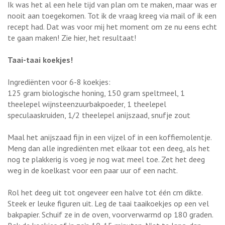
Ik was het al een hele tijd van plan om te maken, maar was er
nooit aan toegekomen. Tot ik de vraag kreeg via mail of ik een
recept had. Dat was voor mij het moment om ze nu eens echt
te gaan maken! Zie hier, het resultaat!
Taai-taai koekjes!
Ingrediënten voor 6-8 koekjes:
125 gram biologische honing, 150 gram speltmeel, 1
theelepel wijnsteenzuurbakpoeder, 1 theelepel
speculaaskruiden, 1/2 theelepel anijszaad, snufje zout
Maal het anijszaad fijn in een vijzel of in een koffiemolentje.
Meng dan alle ingrediënten met elkaar tot een deeg, als het
nog te plakkerig is voeg je nog wat meel toe. Zet het deeg
weg in de koelkast voor een paar uur of een nacht.
Rol het deeg uit tot ongeveer een halve tot één cm dikte.
Steek er leuke figuren uit. Leg de taai taaikoekjes op een vel
bakpapier. Schuif ze in de oven, voorverwarmd op 180 graden.