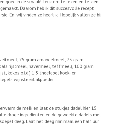
een goed in de smaak! Leuk om te lezen en te zien
n gemaakt. Daarom heb ik dit succesvolle recept
ie. En, wij vinden ze heerlijk. Hopelijk vallen ze bij
weitmeel, 75 gram amandelmeel, 75 gram
oals rijstmeel, havermeel, teffmeel), 100 gram
jst, kokos o.i.d.) 1,5 theelepel koek- en
eelepels wijnsteenbakpoeder
. Verwarm de melk en laat de stukjes dadel hier 15
alle droge ingredienten en de geweekte dadels met
soepel deeg. Laat het deeg minimaal een half uur