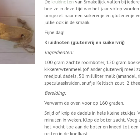
De
kruidnoten
van Smakelijck vallen bij ieder
hoe ze in deze tijd van het jaar vólop worde
omgezet naar een suikervrije én glutenvrije vers
jullie ook in de smaak.
Fijne dag!
Kruidnoten (glutenvrij en suikervrij)
Ingredienten:
100 gram zachte roomboter, 120 gram boek
kikkererwtenmeel (of ander glutenvrij meel z
medjoul dadels, 50 milliliter melk (amandel, ri
speculaaskruiden, snufje Keltisch zout, 2 th
Bereiding:
Verwarm de oven voor op 160 graden.
Snijd of knip de dadels in hele kleine stukjes
minuten in weken. Klop de boter zacht. Voeg 
het vocht toe aan de boter en kneed tot een 
rusten in de koelkast.