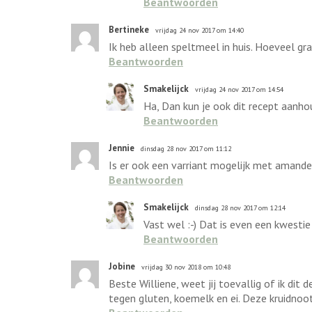
Beantwoorden
Bertineke
vrijdag 24 nov 2017 om 14:40
Ik heb alleen speltmeel in huis. Hoeveel g
Beantwoorden
Smakelijck
vrijdag 24 nov 2017 om 14:54
Ha, Dan kun je ook dit recept aanho
Beantwoorden
Jennie
dinsdag 28 nov 2017 om 11:12
Is er ook een varriant mogelijk met amand
Beantwoorden
Smakelijck
dinsdag 28 nov 2017 om 12:14
Vast wel :-) Dat is even een kwesti
Beantwoorden
Jobine
vrijdag 30 nov 2018 om 10:48
Beste Williene, weet jij toevallig of ik dit
tegen gluten, koemelk en ei. Deze kruidnoo