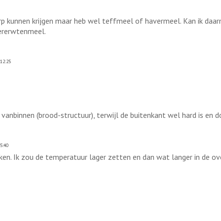
orp kunnen krijgen maar heb wel teffmeel of havermeel. Kan ik d
ererwtenmeel.
12:25
t vanbinnen (brood-structuur), terwijl de buitenkant wel hard is en d
5:40
en. Ik zou de temperatuur lager zetten en dan wat langer in de ov