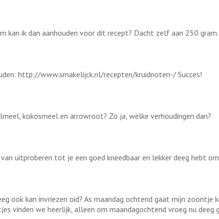
ram kan ik dan aanhouden voor dit recept? Dacht zelf aan 250 gram.
uden: http://www.smakelijck.nl/recepten/kruidnoten-/ Succes!
elmeel, kokosmeel en arrowroot? Zo ja, welke verhoudingen dan?
e van uitproberen tot je een goed kneedbaar en lekker deeg hebt om
 deeg ook kan invriezen oid? As maandag ochtend gaat mijn zoontje k
tjes vinden we heerlijk, alleen om maandagochtend vroeg nu deeg ga