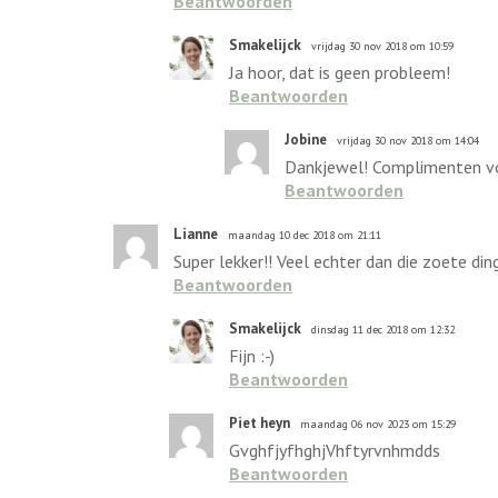
Beantwoorden
Smakelijck
vrijdag 30 nov 2018 om 10:59
Ja hoor, dat is geen probleem!
Beantwoorden
Jobine
vrijdag 30 nov 2018 om 14:04
Dankjewel! Complimenten voo
Beantwoorden
Lianne
maandag 10 dec 2018 om 21:11
Super lekker!! Veel echter dan die zoete ding
Beantwoorden
Smakelijck
dinsdag 11 dec 2018 om 12:32
Fijn :-)
Beantwoorden
Piet heyn
maandag 06 nov 2023 om 15:29
GvghfjyfhghjVhftyrvnhmdds
Beantwoorden