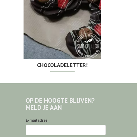
CHOCOLADELETTER!
OP DE HOOGTE BLIJVEN?
MELD JE AAN
E-mailadres: