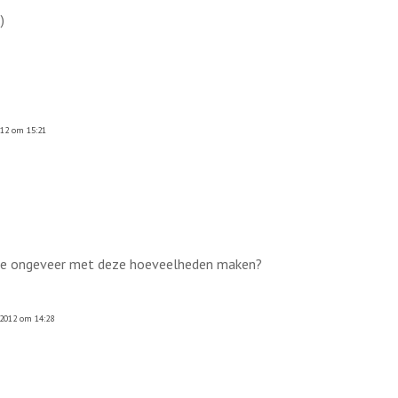
)
012 om 15:21
n je ongeveer met deze hoeveelheden maken?
2012 om 14:28