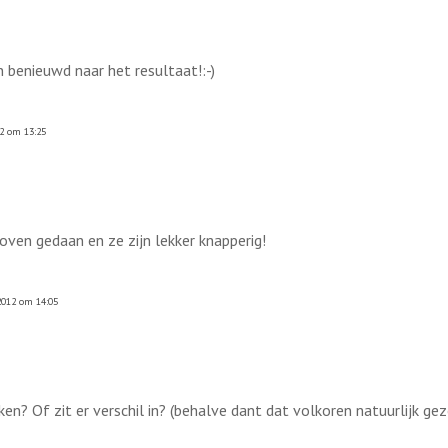
 benieuwd naar het resultaat!:-)
12 om 13:25
e oven gedaan en ze zijn lekker knapperig!
2012 om 14:05
en? Of zit er verschil in? (behalve dant dat volkoren natuurlijk ge