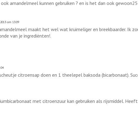
el ook amandelmeel kunnen gebruiken ? en is het dan ook gewoon2
 2013 om 13:09
andelmeel maakt het wel wat kruimeliger en breekbaarder. Ik zou
onde van je ingrediënten!.
:04
 scheutje citroensap doen en 1 theelepel baksoda (bicarbonaat). Suc
triumbicarbonaat met citroenzuur kan gebruiken als rijsmiddel. Heef