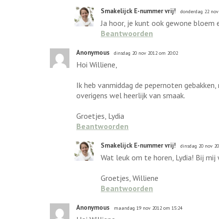
Smakelijck E-nummer vrij!
donderdag 22 nov
Ja hoor, je kunt ook gewone bloem 
Beantwoorden
Anonymous
dinsdag 20 nov 2012 om 20:02
Hoi Williene,
Ik heb vanmiddag de pepernoten gebakken, ma
overigens wel heerlijk van smaak.
Groetjes, Lydia
Beantwoorden
Smakelijck E-nummer vrij!
dinsdag 20 nov 2
Wat leuk om te horen, Lydia! Bij mij
Groetjes, Williene
Beantwoorden
Anonymous
maandag 19 nov 2012 om 15:24