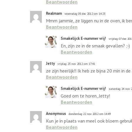
Beantwoorden
Realmam
woensdag 05 dec 2012 om 14:23
Mmm jammie, ze liggen nu in de oven, ik ben
Beantwoorden
Smakelijck E-nummer vrij!
vrijdag 07 dec 20
En, zijn ze in de smaak gevallen? ;-)
Beantwoorden
Jetty
vrijdag 23 nov 2012 om 17:41
ze zijn heerlijk!! Ik heb ze bijna 20 min in d
Beantwoorden
Smakelijck E-nummer vrij!
zaterdag 24 nov 
Goed om te horen, Jetty!
Beantwoorden
Anonymous
donderdag 22 nov 2012 om 14:49
Kun je in plaats van meel ook bloem gebruik
Beantwoorden