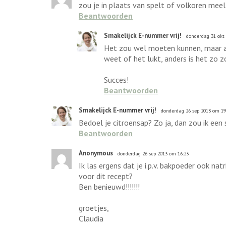
zou je in plaats van spelt of volkoren me
Beantwoorden
Smakelijck E-nummer vrij!
donderdag 31 okt
Het zou wel moeten kunnen, maar am
weet of het lukt, anders is het zo z
Succes!
Beantwoorden
Smakelijck E-nummer vrij!
donderdag 26 sep 2013 om 19
Bedoel je citroensap? Zo ja, dan zou ik een
Beantwoorden
Anonymous
donderdag 26 sep 2013 om 16:23
Ik las ergens dat je i.p.v. bakpoeder ook na
voor dit recept?
Ben benieuwd!!!!!!!
groetjes,
Claudia