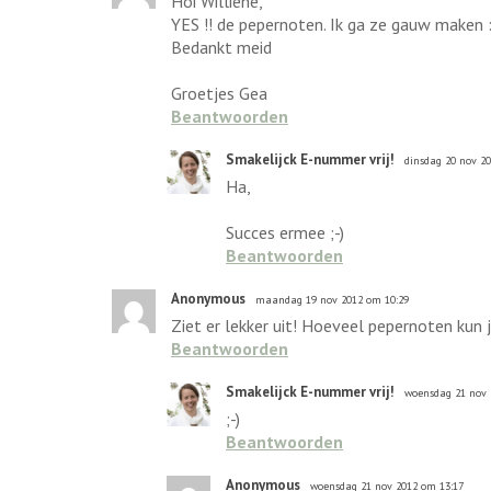
Hoi Williene,
YES !! de pepernoten. Ik ga ze gauw maken :
Bedankt meid
Groetjes Gea
Beantwoorden
Smakelijck E-nummer vrij!
dinsdag 20 nov 2
Ha,
Succes ermee ;-)
Beantwoorden
Anonymous
maandag 19 nov 2012 om 10:29
Ziet er lekker uit! Hoeveel pepernoten ku
Beantwoorden
Smakelijck E-nummer vrij!
woensdag 21 nov 
;-)
Beantwoorden
Anonymous
woensdag 21 nov 2012 om 13:17