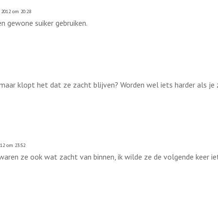
 2012 om 20:28
en gewone suiker gebruiken.
ar klopt het dat ze zacht blijven? Worden wel iets harder als je ze
012 om 23:52
 waren ze ook wat zacht van binnen, ik wilde ze de volgende keer iet