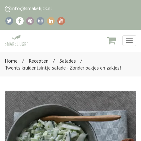
info@smakelijck.nl
Togg
navig
Home
Recepten
Salades
Twents kruidentuintje salade - Zonder pakjes en zakjes!