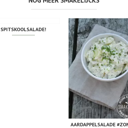
NOG MEER SMAKELIJCKS
SPITSKOOLSALADE!
AARDAPPELSALADE #ZO