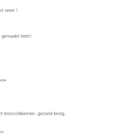
kt weer !
t gemaakt hebt!
10:04
t broccolikiemen.. gezond bezig..
:14