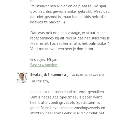
op.
Palmsuiker heb ik niet en de plaatselijke spar
ook niet, dus gewone suiker gebruikt. Weet dat
dat niet gezond is, maar had de kids beloofd
koekjes te bakken ;-)
Dat was ook nog een vraagje, er staat bij de
receptenindex bij dit recept dat het suikervrij is.
Maar er zit toch suiker in, al is het palmsuiker?
Voel me nu wel een beetje dom hoor....
Groetjes, Mirjam
Beantwoorden
Smakelijck E-nummer vrij!
vrijdag 01 nov 2013 om 10:01
Ha Mirjam,
Ja, deze kun je inderdaad hiervoor gebruiken.
Dat is hetzelfde. Speltmeel is beter, want
heeft alle voedingsvezels. Speltbloem is
gezeefd en bevat minder voedingsvezels en -
stoffen, heel soms gebruik ik dit omdat het