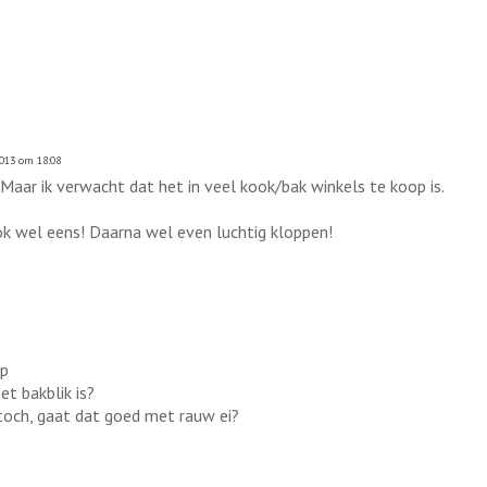
2013 om 18:08
Maar ik verwacht dat het in veel kook/bak winkels te koop is.
 ook wel eens! Daarna wel even luchtig kloppen!
:p
et bakblik is?
 toch, gaat dat goed met rauw ei?