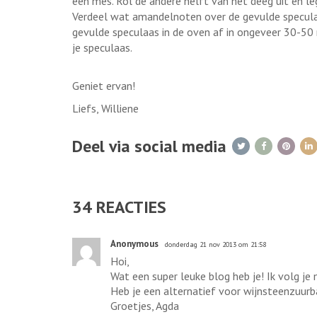
een mes. Rol de andere helft van het deeg uit en leg
Verdeel wat amandelnoten over de gevulde speculaa
gevulde speculaas in de oven af in ongeveer 30-50 
je speculaas.
Geniet ervan!
Liefs, Williene
Deel via social media
34
REACTIES
Anonymous
donderdag 21 nov 2013 om 21:58
Hoi,
Wat een super leuke blog heb je! Ik volg je 
Heb je een alternatief voor wijnsteenzuur
Groetjes, Agda