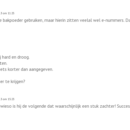
13 om 11:25
bakpoeder gebruiken, maar hierin zitten veelal wel e-nummers. Da
j hard en droog.
ten.
iets korter dan aangegeven.
r te krijgen?
13 om 15:23
ieso is hij de volgende dat waarschijnlijk een stuk zachter! Succes