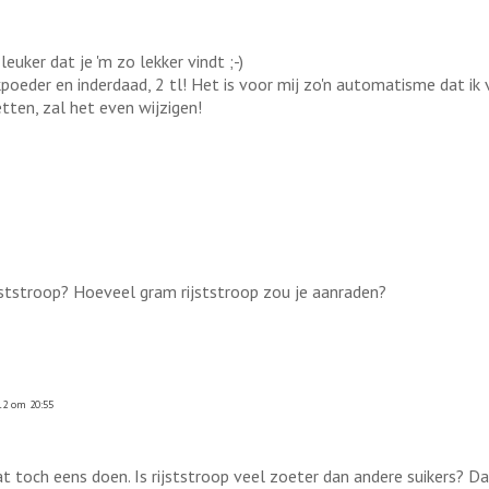
euker dat je 'm zo lekker vindt ;-)
poeder en inderdaad, 2 tl! Het is voor mij zo'n automatisme dat ik v
tten, zal het even wijzigen!
jststroop? Hoeveel gram rijststroop zou je aanraden?
12 om 20:55
at toch eens doen. Is rijststroop veel zoeter dan andere suikers? 