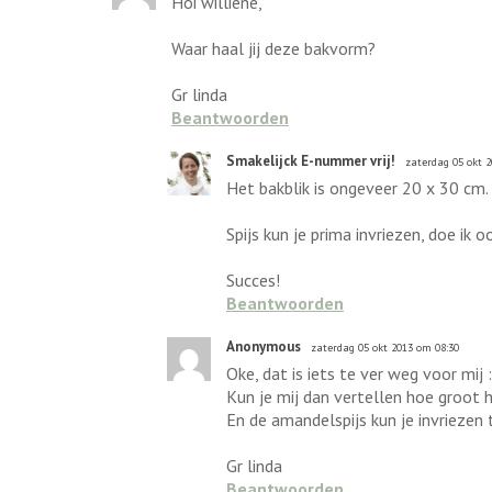
Hoi williene,
Waar haal jij deze bakvorm?
Gr linda
Beantwoorden
Smakelijck E-nummer vrij!
zaterdag 05 okt 
Het bakblik is ongeveer 20 x 30 cm. 
Spijs kun je prima invriezen, doe ik
Succes!
Beantwoorden
Anonymous
zaterdag 05 okt 2013 om 08:30
Oke, dat is iets te ver weg voor mij 
Kun je mij dan vertellen hoe groot h
En de amandelspijs kun je invriezen
Gr linda
Beantwoorden