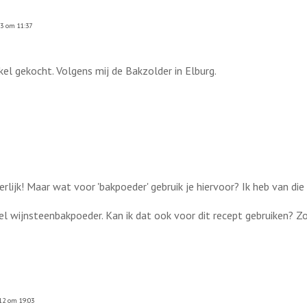
13 om 11:37
kel gekocht. Volgens mij de Bakzolder in Elburg.
lijk! Maar wat voor 'bakpoeder' gebruik je hiervoor? Ik heb van die
wel wijnsteenbakpoeder. Kan ik dat ook voor dit recept gebruiken? 
12 om 19:03