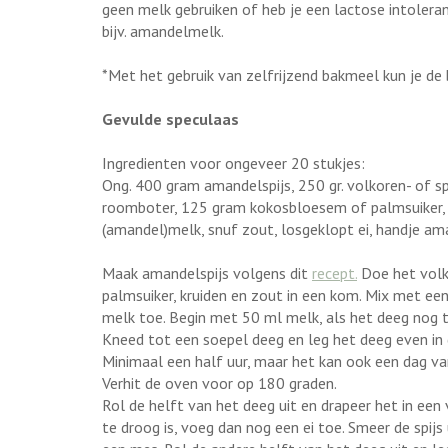
geen melk gebruiken of heb je een lactose intolera
bijv. amandelmelk.
*Met het gebruik van zelfrijzend bakmeel kun je de
Gevulde speculaas
Ingredienten voor ongeveer 20 stukjes:
Ong. 400 gram amandelspijs, 250 gr. volkoren- of s
roomboter, 125 gram kokosbloesem of palmsuiker, 2
(amandel)melk, snuf zout, losgeklopt ei, handje am
Maak amandelspijs volgens dit
recept.
Doe het volk
palmsuiker, kruiden en zout in een kom. Mix met e
melk toe. Begin met 50 ml melk, als het deeg nog te
Kneed tot een soepel deeg en leg het deeg even in 
Minimaal een half uur, maar het kan ook een dag va
Verhit de oven voor op 180 graden.
Rol de helft van het deeg uit en drapeer het in een
te droog is, voeg dan nog een ei toe. Smeer de spijs