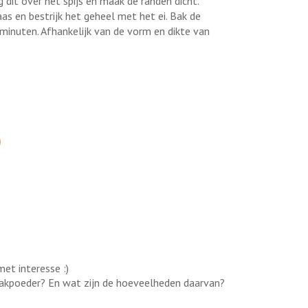
 dit over het spijs en maak de randen dicht.
s en bestrijk het geheel met het ei. Bak de
minuten. Afhankelijk van de vorm en dikte van
met interesse :)
bakpoeder? En wat zijn de hoeveelheden daarvan?