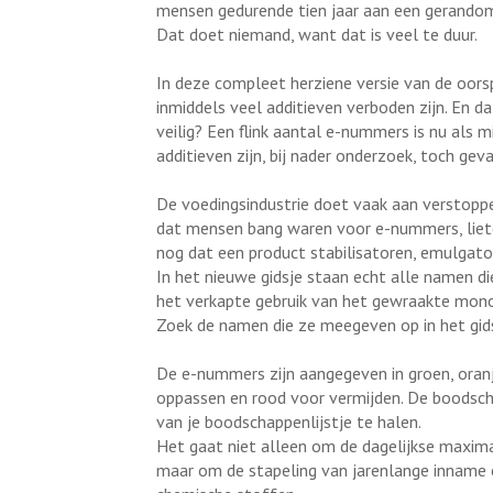
mensen gedurende tien jaar aan een gerandom
Dat doet niemand, want dat is veel te duur.
In deze compleet herziene versie van de oorspr
inmiddels veel additieven verboden zijn. En da
veilig? Een flink aantal e-nummers is nu als 
additieven zijn, bij nader onderzoek, toch gevaa
De voedingsindustrie doet vaak aan verstopp
dat mensen bang waren voor e-nummers, liete
nog dat een product stabilisatoren, emulgato
In het nieuwe gidsje staan echt alle namen di
het verkapte gebruik van het gewraakte monon
Zoek de namen die ze meegeven op in het gids
De e-nummers zijn aangegeven in groen, oranje
oppassen en rood voor vermijden. De boodsc
van je boodschappenlijstje te halen.
Het gaat niet alleen om de dagelijkse maxima
maar om de stapeling van jarenlange inname 