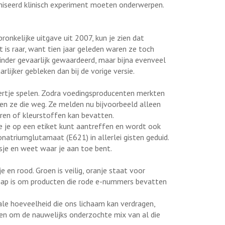
iseerd klinisch experiment moeten onderwerpen.
onkelijke uitgave uit 2007, kun je zien dat
t is raar, want tien jaar geleden waren ze toch
minder gevaarlijk gewaardeerd, maar bijna evenveel
rlijker gebleken dan bij de vorige versie.
ertje spelen. Zodra voedingsproducenten merkten
n ze die weg. Ze melden nu bijvoorbeeld alleen
ren of kleurstoffen kan bevatten.
e je op een etiket kunt aantreffen en wordt ook
atriumglutamaat (E621) in allerlei gisten geduid.
je en weet waar je aan toe bent.
 en rood. Groen is veilig, oranje staat voor
hap is om producten die rode e-nummers bevatten
le hoeveelheid die ons lichaam kan verdragen,
en om de nauwelijks onderzochte mix van al die