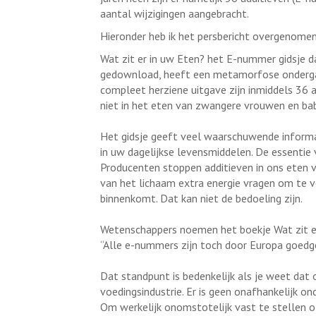
aantal wijzigingen aangebracht.
Hieronder heb ik het persbericht overgenome
Wat zit er in uw Eten? het E-nummer gidsje d
gedownload, heeft een metamorfose ondergaan
compleet herziene uitgave zijn inmiddels 36
niet in het eten van zwangere vrouwen en b
Het gidsje geeft veel waarschuwende inform
in uw dagelijkse levensmiddelen. De essentie 
Producenten stoppen additieven in ons eten vo
van het lichaam extra energie vragen om te 
binnenkomt. Dat kan niet de bedoeling zijn.
Wetenschappers noemen het boekje Wat zit er
“Alle e-nummers zijn toch door Europa goedg
Dat standpunt is bedenkelijk als je weet dat
voedingsindustrie. Er is geen onafhankelijk on
Om werkelijk onomstotelijk vast te stellen of 