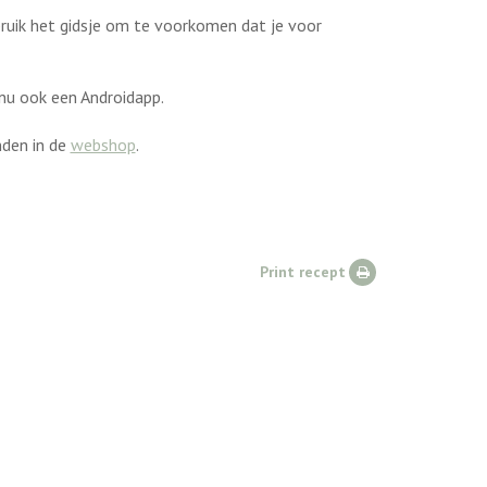
bruik het gidsje om te voorkomen dat je voor
 nu ook een Androidapp.
nden in de
webshop
.
Print recept