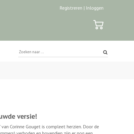
Registreren |
Inloggen
euwde versie!
' van Corinne Gouget is compleet herzien. Door de
nummers) verboden en bovendien zijn er nog een