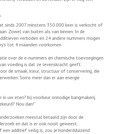
n:
at sinds 2007 minstens 350.000 keer is verkocht of
. Zowel van buiten als van binnen. In de
 additieven verboden en 24 andere nummers mogen
aby's tot 4 maanden voorkomen.
atie over de e-nummers en chemische toevoegingen
van voeding is dat ze levenskracht geeft.
or de smaak, kleur, structuur of conservering, die
verwerken. Soms meer dan er aan energie
 in uw eten? bij voorkeur onnodige bangmakerij.
ekeurd? Nou dan!”
 onderzoeken meestal betaald zijn door de
derzoek en dat is er ook nooit geweest.
een additief veilig is, zou je honderdduizend