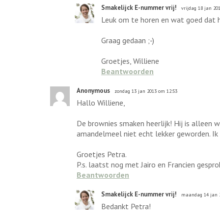
Smakelijck E-nummer vrij!
vrijdag 18 jan 20
Leuk om te horen en wat goed dat h
Graag gedaan ;-)
Groetjes, Williene
Beantwoorden
Anonymous
zondag 13 jan 2013 om 12:53
Hallo Williene,
De brownies smaken heerlijk! Hij is alleen 
amandelmeel niet echt lekker geworden. Ik 
Groetjes Petra.
P.s. laatst nog met Jairo en Francien gespr
Beantwoorden
Smakelijck E-nummer vrij!
maandag 14 jan 
Bedankt Petra!