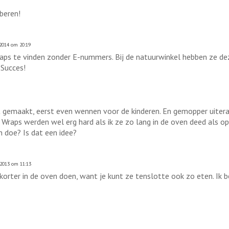
beren!
2014 om 20:19
raps te vinden zonder E-nummers. Bij de natuurwinkel hebben ze de
 Succes!
t gemaakt, eerst even wennen voor de kinderen. En gemopper uiteraa
raps werden wel erg hard als ik ze zo lang in de oven deed als op 
n doe? Is dat een idee?
2013 om 11:13
orter in de oven doen, want je kunt ze tenslotte ook zo eten. Ik be