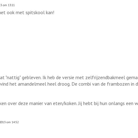
13 om 13:11
et ook met spitskool kan!
wat "nattig" gebleven. Ik heb de versie met zelfrijzendbakmeel gem
vind het amandelmeel heel droog. De combi van de frambozen in de
oken over deze manier van eten/koken. Jij hebt bij hun onlangs een w
2013 om 14:52