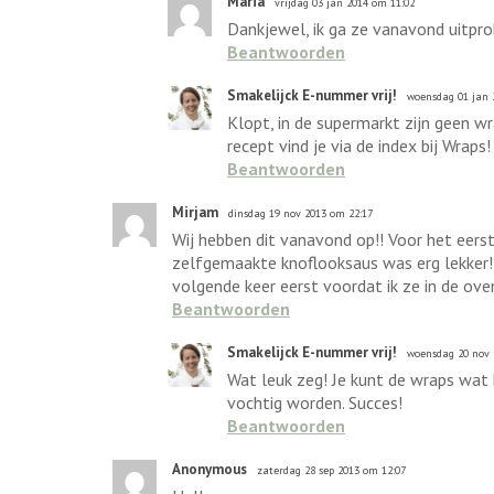
Maria
vrijdag 03 jan 2014 om 11:02
Dankjewel, ik ga ze vanavond uitpro
Beantwoorden
Smakelijck E-nummer vrij!
woensdag 01 jan 
Klopt, in de supermarkt zijn geen w
recept vind je via de index bij Wraps!
Beantwoorden
Mirjam
dinsdag 19 nov 2013 om 22:17
Wij hebben dit vanavond op!! Voor het eers
zelfgemaakte knoflooksaus was erg lekker! W
volgende keer eerst voordat ik ze in de ove
Beantwoorden
Smakelijck E-nummer vrij!
woensdag 20 nov 
Wat leuk zeg! Je kunt de wraps wat k
vochtig worden. Succes!
Beantwoorden
Anonymous
zaterdag 28 sep 2013 om 12:07