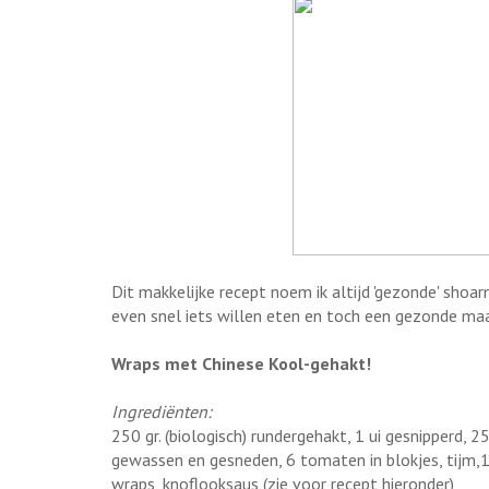
Dit makkelijke recept noem ik altijd 'gezonde' shoa
even snel iets willen eten en toch een gezonde maal
Wraps met Chinese Kool-gehakt!
Ingrediënten:
250 gr. (biologisch) rundergehakt, 1 ui gesnipperd, 2
gewassen en gesneden, 6 tomaten in blokjes, tijm,1 
wraps, knoflooksaus (zie voor recept hieronder)