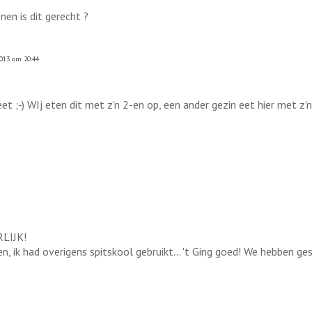
nen is dit gerecht ?
2013 om 20:44
et ;-) WIj eten dit met z'n 2-en op, een ander gezin eet hier met z'n
RLIJK!
, ik had overigens spitskool gebruikt... 't Ging goed! We hebben ge