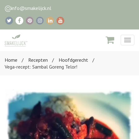
info@smakelijck.nl
Togg
navig
Home
Recepten
Hoofdgerecht
Vega-recept: Sambal Goreng Telor!