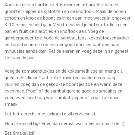
Kook de eieren hard in ca 4-6 minuten afhankelijk van de
grootte. Snipper de sjalotten en de knoflook. Maak de bonen
schoon en kook de boontjes in een pan met water, in ongeveer
8-10 minuten beetgaar. Verhit een beetje boter of olie in een
pan en fruit de sjalotjes en knoflook aan. Voeg de
gemberpoeder toe. Voeg de sambal, laos, kokosbloesemsuiker
en tomatenpuree toe en roer goed door en laat een paar
minuutjes aanbakken. Pel de eieren en voeg deze in z'n geheel
toe aan de pan.
Voeg de tomatenblokjes en de kokosmelk toe en meng dit
goed met elkaar. Laat zo'n 5 minuten sudderen op laag
vuur en voeg dan de gekookte boontjes toe en warm deze
even mee. Proef of de sambal goreng goed op smaak is en
voeg eventueel nog wat sambal, peper of zout toe naar
smaak.
Eet het gerecht met gekookte zilvervliesrijst.
Hou je van pittig? Voeg dan gerust wat meer sambal toe :-)
Eet Smakelijck!