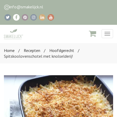
info@smakelijck.nl
Togg
navig
Home
Recepten
Hoofdgerecht
Spitskoolovenschotel met knolselderij!