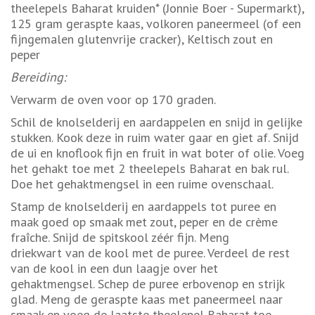
theelepels Baharat kruiden* (Jonnie Boer - Supermarkt),
125 gram geraspte kaas, volkoren paneermeel (of een
fijngemalen glutenvrije cracker), Keltisch zout en
peper
Bereiding:
Verwarm de oven voor op 170 graden.
Schil de knolselderij en aardappelen en snijd in gelijke
stukken. Kook deze in ruim water gaar en giet af. Snijd
de ui en knoflook fijn en fruit in wat boter of olie. Voeg
het gehakt toe met 2 theelepels Baharat en bak rul.
Doe het gehaktmengsel in een ruime ovenschaal.
Stamp de knolselderij en aardappels tot puree en
maak goed op smaak met zout, peper en de crème
fraîche. Snijd de spitskool zéér fijn. Meng
driekwart van de kool met de puree. Verdeel de rest
van de kool in een dun laagje over het
gehaktmengsel. Schep de puree erbovenop en strijk
glad. Meng de geraspte kaas met paneermeel naar
smaak en voeg de laatste theelepel Baharat toe.