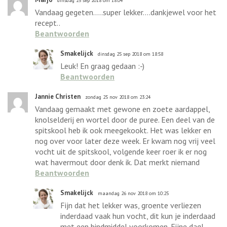
dinsdag 25 sep 2018 om 18:04
Vandaag gegeten.....super lekker....dankjewel voor het
recept..
Beantwoorden
Smakelijck
dinsdag 25 sep 2018 om 18:58
Leuk! En graag gedaan :-)
Beantwoorden
Jannie Christen
zondag 25 nov 2018 om 23:24
Vandaag gemaakt met gewone en zoete aardappel,
knolselderij en wortel door de puree. Een deel van de
spitskool heb ik ook meegekookt. Het was lekker en
nog over voor later deze week. Er kwam nog vrij veel
vocht uit de spitskool, volgende keer roer ik er nog
wat havermout door denk ik. Dat merkt niemand
Beantwoorden
Smakelijck
maandag 26 nov 2018 om 10:25
Fijn dat het lekker was, groente verliezen
inderdaad vaak hun vocht, dit kun je inderdaad
met een bindmiddel voorkomen. Fijne dag!