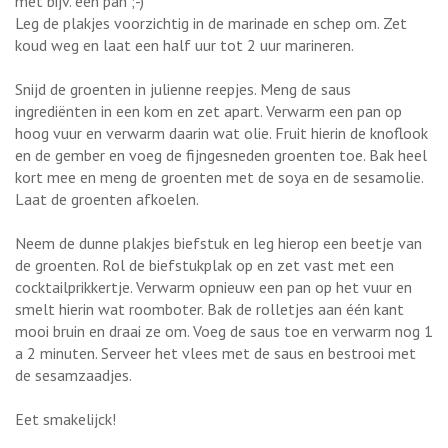
met bijv. een pan ;-)
Leg de plakjes voorzichtig in de marinade en schep om. Zet
koud weg en laat een half uur tot 2 uur marineren.
Snijd de groenten in julienne reepjes. Meng de saus
ingrediënten in een kom en zet apart. Verwarm een pan op
hoog vuur en verwarm daarin wat olie. Fruit hierin de knoflook
en de gember en voeg de fijngesneden groenten toe. Bak heel
kort mee en meng de groenten met de soya en de sesamolie.
Laat de groenten afkoelen.
Neem de dunne plakjes biefstuk en leg hierop een beetje van
de groenten. Rol de biefstukplak op en zet vast met een
cocktailprikkertje. Verwarm opnieuw een pan op het vuur en
smelt hierin wat roomboter. Bak de rolletjes aan één kant
mooi bruin en draai ze om. Voeg de saus toe en verwarm nog 1
a 2 minuten. Serveer het vlees met de saus en bestrooi met
de sesamzaadjes.
Eet smakelijck!