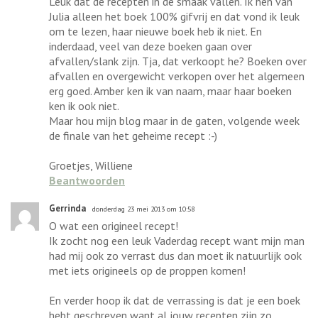
Leuk dat de recepten in de smaak vallen. Ik hen van
Julia alleen het boek 100% gifvrij en dat vond ik leuk
om te lezen, haar nieuwe boek heb ik niet. En
inderdaad, veel van deze boeken gaan over
afvallen/slank zijn. Tja, dat verkoopt he? Boeken over
afvallen en overgewicht verkopen over het algemeen
erg goed. Amber ken ik van naam, maar haar boeken
ken ik ook niet.
Maar hou mijn blog maar in de gaten, volgende week
de finale van het geheime recept :-)
Groetjes, Williene
Beantwoorden
Gerrinda
donderdag 23 mei 2013 om 10:58
O wat een origineel recept!
Ik zocht nog een leuk Vaderdag recept want mijn man
had mij ook zo verrast dus dan moet ik natuurlijk ook
met iets origineels op de proppen komen!
En verder hoop ik dat de verrassing is dat je een boek
hebt geschreven want al jouw recepten zijn zo