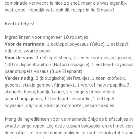
combinatie verwacht je niet zo snel, maar die was eigenlijk
best goed. Hopelijk valt ook dit recept in de Smaack!
Beefrolletjes!
Ingrediënten voor ongeveer 10 rolletjes:
Voor de marinade:
1 eetlepel soyasaus (Yakso), 1 eetlepel
olijfolie, zwarte peper
Voor de saus:
1 eetlepel sherry, 2 tenen knoflook, uitgeperst,
100 ml kippenbouillon (Naturcompagnie), 1 eetlepel soyasaus,
paar druppels vissaus (Blue Elephant)
Verder nodig:
2 (biologische) biefstukjes, 1 teen knoflook,
geperst, stukje gember, fijngehakt, 1 wortel, halve paprika, 3
stengels bosui, handje taugé, 2 stengels bleekselderij,
paar champignons, 1 theelepel sesamolie, 1 eetlepel
soyasaus, olijfolie, klontje roomboter, sesamzaadjes
Meng de ingrediënten voor de marinade. Snijd de biefstukjes in
smalle lange repen. Leg deze tussen bakpapier en rol met een
deegroller tot mooie dunne plakken. Je kunt ze ook plat slaan