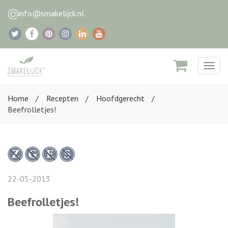
info@smakelijck.nl
Togg
navig
Home
Recepten
Hoofdgerecht
Beefrolletjes!
22-05-2013
Beefrolletjes!