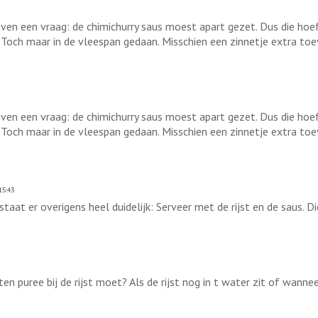
en een vraag: de chimichurry saus moest apart gezet. Dus die hoeft
Toch maar in de vleespan gedaan. Misschien een zinnetje extra toev
en een vraag: de chimichurry saus moest apart gezet. Dus die hoeft
Toch maar in de vleespan gedaan. Misschien een zinnetje extra toev
15:43
staat er overigens heel duidelijk: Serveer met de rijst en de saus. Di
n puree bij de rijst moet? Als de rijst nog in t water zit of wanne