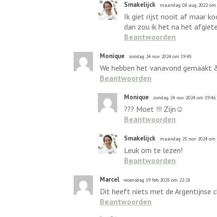
Smakelijck
maandag 08 aug 2022 om 
Ik giet rijst nooit af maar k
dan zou ik het na het afgiet
Beantwoorden
Monique
zondag 24 nov 2024 om 19:45
We hebben het vanavond gemaakt & g
Beantwoorden
Monique
zondag 24 nov 2024 om 19:46
??? Moet !!! Zijn☺️
Beantwoorden
Smakelijck
maandag 25 nov 2024 om 
Leuk om te lezen!
Beantwoorden
Marcel
woensdag 19 feb 2025 om 22:28
Dit heeft niets met de Argentijnse c
Beantwoorden