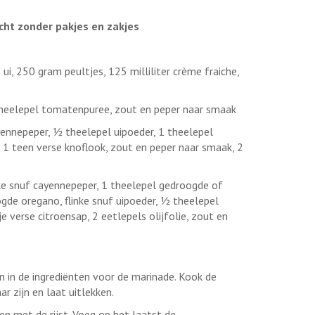
cht zonder pakjes en zakjes
 ui, 250 gram peultjes, 125 milliliter crème fraiche,
1 theelepel tomatenpuree, zout en peper naar smaak
nnepeper, ½ theelepel uipoeder, 1 theelepel
 1 teen verse knoflook, zout en peper naar smaak, 2
nke snuf cayennepeper, 1 theelepel gedroogde of
gde oregano, flinke snuf uipoeder, ½ theelepel
 verse citroensap, 2 eetlepels olijfolie, zout en
n in de ingrediënten voor de marinade. Kook de
r zijn en laat uitlekken.
n met de rijst. Voeg op het laatst de