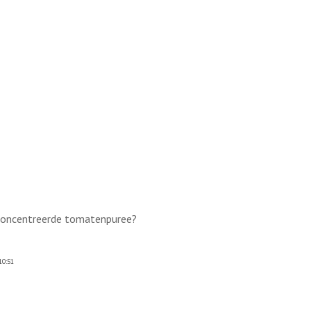
 geconcentreerde tomatenpuree?
10:51