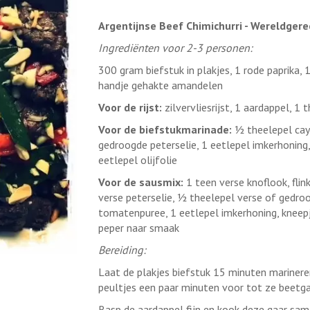
Argentijnse Beef Chimichurri - Wereldgere
Ingrediënten voor 2-3 personen:
300 gram biefstuk in plakjes, 1 rode paprika, 1
handje gehakte amandelen
Voor de rijst:
zilvervliesrijst, 1 aardappel, 
Voor de biefstukmarinade:
½ theelepel caye
gedroogde peterselie, 1 eetlepel imkerhoning,
eetlepel olijfolie
Voor de sausmix:
1 teen verse knoflook, fli
verse peterselie, ½ theelepel verse of gedroo
tomatenpuree, 1 eetlepel imkerhoning, kneepje
peper naar smaak
Bereiding:
Laat de plakjes biefstuk 15 minuten marinere
peultjes een paar minuten voor tot ze beetgaa
Rasp de aardappel fijn en kook deze gaar same