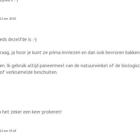
12 om 20:55
ds dezelfde is :-)
ag, ja hoor je kunt ze prima invriezen en dan ook bevroren bakken
en. Ik gebruik altijd paneermeel van de natuurwinkel of de biologis
of verkruimelde beschuiten.
ga het zeker een keer proberen!
12 om 19:24