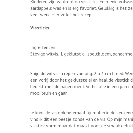
Kinderen zijn vaak dol op vissticks. En menig volwa
aardappels was en is erg favoriet. Gelukkig is het z
veel werk. Hier volgt het recept.
Vissticks:
Ingredienten:
Stevige witvis, 1 geklutst ei, speltbloem, paneermee
Snijd de witvis in repen van ong. 2 a 3 cm breed. W
een vork) door het geklutste ei en haal de visstick 
bedekt met de paneermeel. Verhit olie in een pan e
mooi bruin en gaar.
Je kunt de vis ook helemaal fijnmalen in de keukenm
vind ik dit een beetje zonde van de vis. Op mijn man
visstick vorm maar dat maakt voor de smaak gelukki