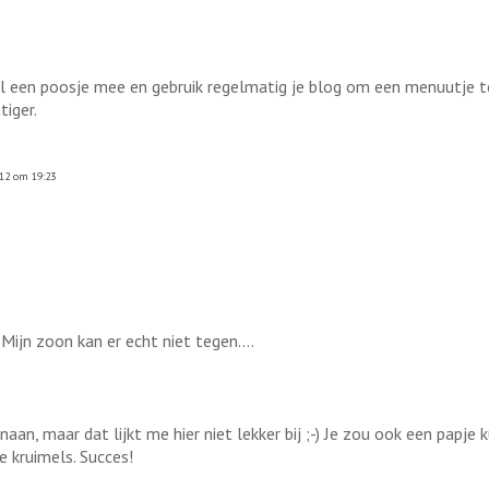
 al een poosje mee en gebruik regelmatig je blog om een menuutje te
tiger.
12 om 19:23
Mijn zoon kan er echt niet tegen....
aan, maar dat lijkt me hier niet lekker bij ;-) Je zou ook een papj
e kruimels. Succes!