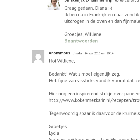
Smakelijck E-nummer vrij!
donderdag 26 apr
Graag gedaan, Diana :-)
Ik ben nu in Frankrijk en daar vond i
uitdrogen in de oven en dan fijnmal
Groetjes, Williene
Beantwoorden
Anonymous
dinsdag 24 apr 2012 om 20:14
Hoi Williene,
Bedankt! Wat simpel eigenlijk zeg.
Het fijne van vissticks vond ik vooral dat ze
Hier nog een inspirerend stukje over paneer
http://www.kokenmetkarin.nl/recepten/tr
Tegenwoordig spaar ik daarvoor de kruimels 
Groetjes
Lydia
(volgens mij komen hier dagelijks meerdere Ly