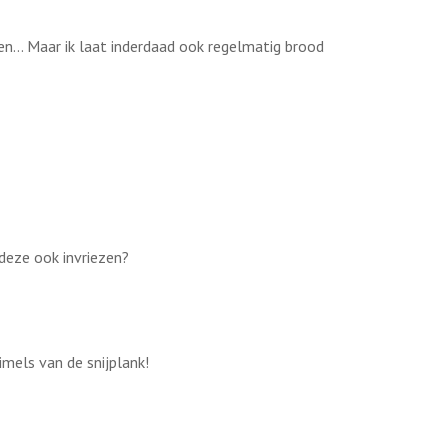
gen... Maar ik laat inderdaad ook regelmatig brood
e deze ook invriezen?
imels van de snijplank!