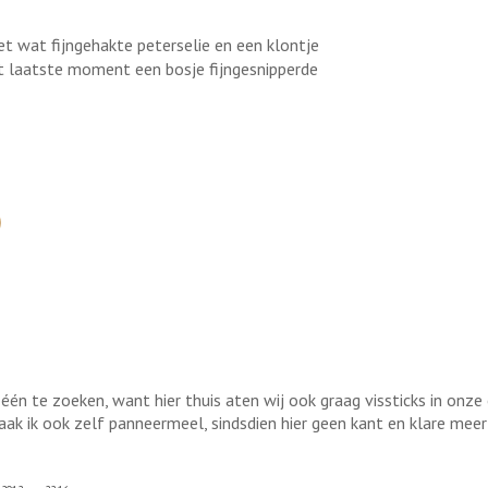
et wat fijngehakte peterselie en een klontje
et laatste moment een bosje fijngesnipperde
 één te zoeken, want hier thuis aten wij ook graag vissticks in onz
ak ik ook zelf panneermeel, sindsdien hier geen kant en klare meer