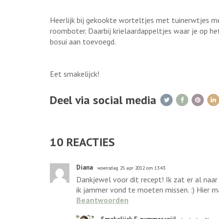
Heerlijk bij gekookte worteltjes met tuinerwtjes m
roomboter. Daarbij krielaardappeltjes waar je op h
bosui aan toevoegd.
Eet smakelijck!
Deel via social media
10
REACTIES
Diana
woensdag 25 apr 2012 om 13:43
Dankjewel voor dit recept! Ik zat er al naar
ik jammer vond te moeten missen. :) Hier ma
Beantwoorden