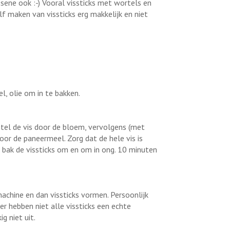
ssene ook :-) Vooral vissticks met wortels en
elf maken van vissticks erg makkelijk en niet
l, olie om in te bakken.
entel de vis door de bloem, vervolgens (met
door de paneermeel. Zorg dat de hele vis is
n bak de vissticks om en om in ong. 10 minuten
achine en dan vissticks vormen. Persoonlijk
ier hebben niet alle vissticks een echte
g niet uit.