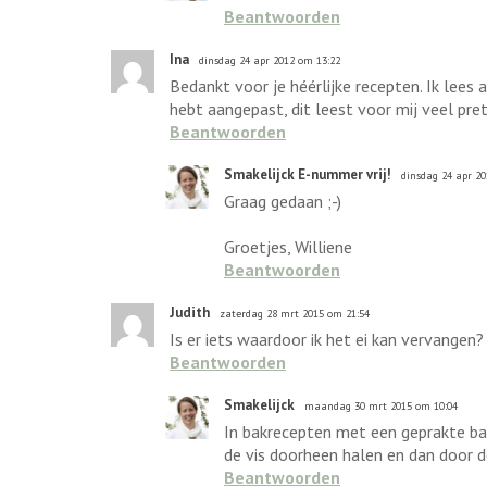
Beantwoorden
Ina
dinsdag 24 apr 2012 om 13:22
Bedankt voor je héérlijke recepten. Ik lees
hebt aangepast, dit leest voor mij veel pret
Beantwoorden
Smakelijck E-nummer vrij!
dinsdag 24 apr 20
Graag gedaan ;-)
Groetjes, Williene
Beantwoorden
Judith
zaterdag 28 mrt 2015 om 21:54
Is er iets waardoor ik het ei kan vervangen? 
Beantwoorden
Smakelijck
maandag 30 mrt 2015 om 10:04
In bakrecepten met een geprakte ban
de vis doorheen halen en dan door d
Beantwoorden