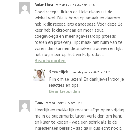
Anke-Thea
zaterdag 22 jan 2022 om 21:30
Goed recept! Ik ken de Heks'nkaas uit de
winkel wel. Die is hoog op smaak en daarom
heb ik dit recept iets aangepast. Voor deze 1e
keer heb ik citroensap en meer zout
toegevoegd en meer agavestroop (steeds
roeren en proeven). Tip: maak het ruim van te
voren, dan kunnen de smaken trouwen en lijkt
het nog meer op het winkelproduct.
Beantwoorden
Smakelijck
maandag 24 jan 2022 om 11:21
Fijn om te lezen! En dankjewel voor je
reacties en tips.
Beantwoorden
Toos
zondag 02 okt 2022 om 13:19
Heerlijk en makkelijk recept; afgelopen vrijdag
me in de supermarkt laten verleiden om kant
en klaar te kopen - wat een schrik als je de
ingrediënten bekijkt - dat ga ik dus echt nooit