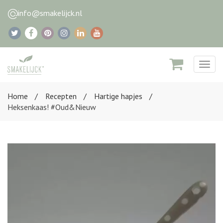
info@smakelijck.nl
Togg
navig
Home
Recepten
Hartige hapjes
Heksenkaas! #Oud&Nieuw