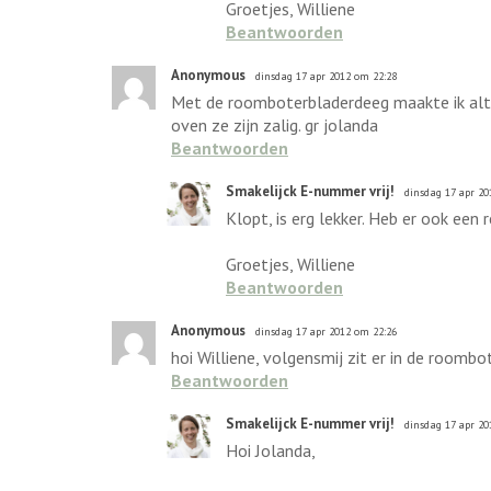
Groetjes, Williene
Beantwoorden
Anonymous
dinsdag 17 apr 2012 om 22:28
Met de roomboterbladerdeeg maakte ik altijd
oven ze zijn zalig. gr jolanda
Beantwoorden
Smakelijck E-nummer vrij!
dinsdag 17 apr 20
Klopt, is erg lekker. Heb er ook een
Groetjes, Williene
Beantwoorden
Anonymous
dinsdag 17 apr 2012 om 22:26
hoi Williene, volgensmij zit er in de roomb
Beantwoorden
Smakelijck E-nummer vrij!
dinsdag 17 apr 20
Hoi Jolanda,