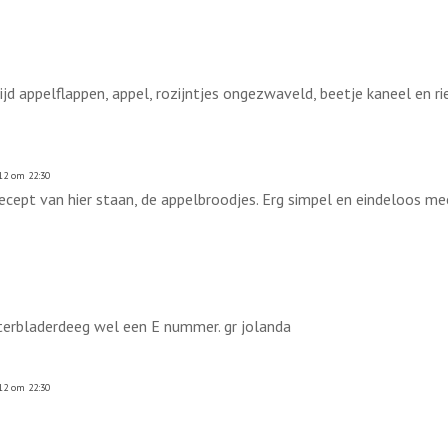
 appelflappen, appel, rozijntjes ongezwaveld, beetje kaneel en rie
12 om 22:30
 recept van hier staan, de appelbroodjes. Erg simpel en eindeloos me
oterbladerdeeg wel een E nummer. gr jolanda
12 om 22:30