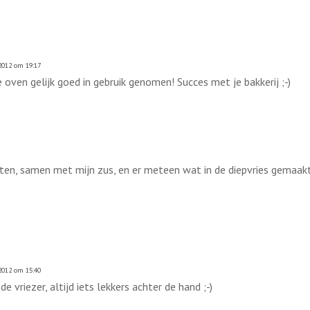
012 om 19:17
oven gelijk goed in gebruik genomen! Succes met je bakkerij ;-)
egeten, samen met mijn zus, en er meteen wat in de diepvries gemaakt
012 om 15:40
e vriezer, altijd iets lekkers achter de hand ;-)