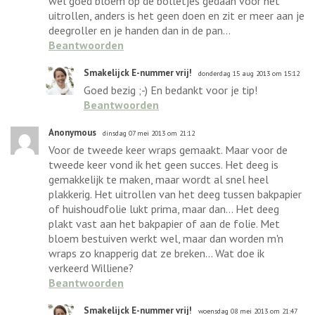
wel goed bloem op de bolletjes gedaan voor het
uitrollen, anders is het geen doen en zit er meer aan je
deegroller en je handen dan in de pan...
Beantwoorden
Smakelijck E-nummer vrij!
donderdag 15 aug 2013 om 15:12
Goed bezig ;-) En bedankt voor je tip!
Beantwoorden
Anonymous
dinsdag 07 mei 2013 om 21:12
Voor de tweede keer wraps gemaakt. Maar voor de
tweede keer vond ik het geen succes. Het deeg is
gemakkelijk te maken, maar wordt al snel heel
plakkerig. Het uitrollen van het deeg tussen bakpapier
of huishoudfolie lukt prima, maar dan... Het deeg
plakt vast aan het bakpapier of aan de folie. Met
bloem bestuiven werkt wel, maar dan worden m'n
wraps zo knapperig dat ze breken... Wat doe ik
verkeerd Williene?
Beantwoorden
Smakelijck E-nummer vrij!
woensdag 08 mei 2013 om 21:47