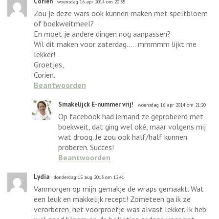
Corien
woensdag 16 apr 2014 om 20:35
Zou je deze wars ook kunnen maken met speltbloem
of boekweitmeel?
En moet je andere dingen nog aanpassen?
Wil dit maken voor zaterdag......mmmmm lijkt me
lekker!
Groetjes,
Corien.
Beantwoorden
Smakelijck E-nummer vrij!
woensdag 16 apr 2014 om 21:20
Op facebook had iemand ze geprobeerd met
boekweit, dat ging wel oké, maar volgens mij
wat droog. Je zou ook half/half kunnen
proberen. Succes!
Beantwoorden
Lydia
donderdag 15 aug 2013 om 12:41
Vanmorgen op mijn gemakje de wraps gemaakt. Wat
een leuk en makkelijk recept! Zometeen ga ik ze
verorberen, het voorproefje was alvast lekker. Ik heb