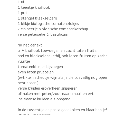
1 ui
1 teentje knoflook
1 prei
1 stengel bleekselderij
1 blikje biologische tomatenblokjes
klein beetje biologische tomatenketchup
verse peterselie & bascilicum
rul het gehakt
ui + knoflook toevoegen en zacht laten fruiten
prei en bleekselderij erbij, ook laten fruiten op zacht
vuurtje
tomatenblokjes bijvoegen
even laten pruttelen
(evt klein scheutje wijn als je die toevallig nog open
hebt staan:)
verse kruiden eroverheen snipperen
afmaken met peter/zout naar smaak en evt.
italtiaanse kruiden als oregano
In de tussentijd de pasta gaar koken en klaar ben je!
20 min....maximaal!