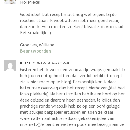
Hoi Mieke!
Goed idee! Dat recept moet nog wel ergens bij de
reacties staan, ik weet alleen niet meer goed waar,
dan zou ik even moeten zoeken! Ideaal zo'n voorraad!
Eet smakelijk :-)
Groetjes, Williene
Beantwoorden
mieke
vrijdag 10 feb 2012 om 10:51
Gisteren heb ik weer een voorraadje wraps gemaakt. Ik
heb jou recept gebruikt en dat verdubbeld(het recept
zie ik niet meer op je blog). Persoonlijk kon ik daar
beter mee overweg dan het recept hierboven,(dat had
ik zo plakkerig) Na het uitrollen heb ik een bord op het
deeg gelegd en daarom heen gesneden. Je krijgt dan
prachtige ronde wraps.Ik heb ze op een bord gelegd
met stukjes bakpapier ertussen en toen ze klaar
waren allemaal achter elkaar gebakken.(idee van
internet:-))Je bent er wel een poos mee bezig,maar ze