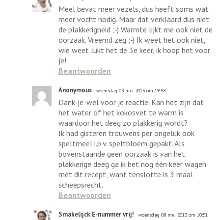
Meel bevat meer vezels, dus heeft soms wat
meer vocht nodig. Maar dat verklaard dus niet
de plakkerigheid ;-) Warmte lijkt me ook niet de
oorzaak. Vreemd zeg ;-) Ik weet het ook niet,
wie weet lukt het de 3e keer, ik hoop het voor
je!
Beantwoorden
Anonymous
woensdag 08 mei 2013 om 19:58
Dank-je-wel voor je reactie. Kan het zijn dat
het water of het kokosvet te warm is
waardoor het deeg zo plakkerig wordt?
Ik had gisteren trouwens per ongeluk ook
speltmeel i.p.v. speltbloem gepakt. Als
bovenstaande geen oorzaak is van het
plakkerige deeg ga ik het nog één keer wagen
met dit recept, want tenslotte is 3 maal
scheepsrecht.
Beantwoorden
Smakelijck E-nummer vrij!
woensdag 08 mei 2013 om 10:51