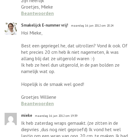
zijn heerlijk
Groetjes, Mieke
Beantwoorden
Smakelijck E-nummer vrij!
maandag 16 jan 2012 om 20:24
Hoi Mieke,
Best een gepriegel he, dat uitrollen? Vond ik ook. Of
het precies 20 cm heb ik niet nagemeten, ik was
allang blij dat ze uitgerold waren :-)
Ik heb ze heel dun uitgerold, in de pan bolden ze
namelijk wat op.
Hopelijk is de smaak wel goed!
Groetjes Williene
Beantwoorden
mieke
maandag 16 jan 2012 om 19:39
Ik heb zaterdag wraps gemaakt. (ze zitten in de
diepvries ,dus nog niet geproefd) Ik vond het wel
lastig om een wrap van ong. 20 cm. te maken. Ik had