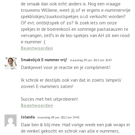
de smaak dan ook echt anders is. Nog een vraagje
trouwens Williene, weet jij of er ergens e-nummervrije
spekblokjes/zuurkoolspekjes o.i.d. verkocht worden?
Of evt. ontbijtspek of zo? Ik zoek iets om onze
spekjes in de boerenkool en sommige pastasauzen te
vervangen, zelfs in de bio-spekjes van AH zit een rood
e-nummer :(
Beantwoorden
Smakelijck E-nummer vrij!
maandag 09 jan 2012 om 20:47
Dankjewel voor je reactie en je compliment!
Ik schrok er destijds ook van dat in zoiets 'simpels'
zoveel E-nummers zaten!
Succes met het uitproberen!
Beantwoorden
Jolanda
maandag 09 jan 2012 om 19:45
Daar ben ik blij mee. Had vorige week een pak wraps in
de winkel gekocht en schrok van alle e nummers,