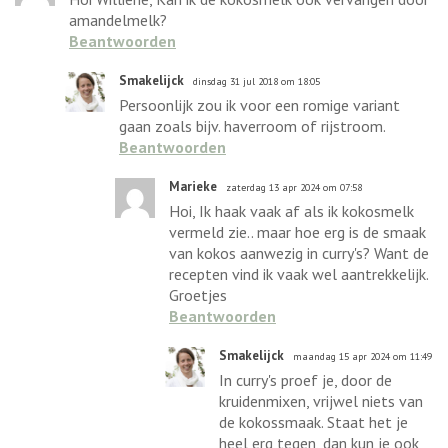
amandelmelk?
Beantwoorden
Smakelijck
dinsdag 31 jul 2018 om 18:05
Persoonlijk zou ik voor een romige variant
gaan zoals bijv. haverroom of rijstroom.
Beantwoorden
Marieke
zaterdag 13 apr 2024 om 07:58
Hoi, Ik haak vaak af als ik kokosmelk
vermeld zie.. maar hoe erg is de smaak
van kokos aanwezig in curry's? Want de
recepten vind ik vaak wel aantrekkelijk.
Groetjes
Beantwoorden
Smakelijck
maandag 15 apr 2024 om 11:49
In curry's proef je, door de
kruidenmixen, vrijwel niets van
de kokossmaak. Staat het je
heel erg tegen, dan kun je ook