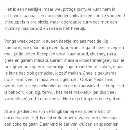
Het is een heerlijke, maar wel pittige curry. Je kunt hem in
pittigheid aanpassen door minder chilivlokken toe te voegen. 3
theelepels is erg pittig, maar doordat je curry eet met een
chutney, naanbrood en raita is het heerlijk.
Vorige week begon ik al een beetje Indiaas met de Kip
Tandoori, we gaan nog even door, want ik ga al deze recepten
met jullie delen. Recepten voor Naanbrood, chutney, raita,
ghee en garam masala. Garam masala (kruidenmengsel) kun je
ook gewoon kopen in sommige supermarkten of toko's, maar
je kunt het ook gemakkelijk zelf maken. Ghee is geklaarde
boter wat veel in India wordt gebruikt. Ook in Nederland
wordt het steeds bekender en in de natuurwinkel te koop. Het
is behoorlijk prijzig, terwijl het heel makkelijk (en dus veel
voordeliger) zelf te maken is! Hou mijn blog dus in de gaten!
Alle ingrediënten zijn verkrijgbaar bij een supermarkt of
natuurwinkel. Het is echter de moeite waard om eens naar
een toko te gaan. Daar vind je tal van kruiden en specerijen