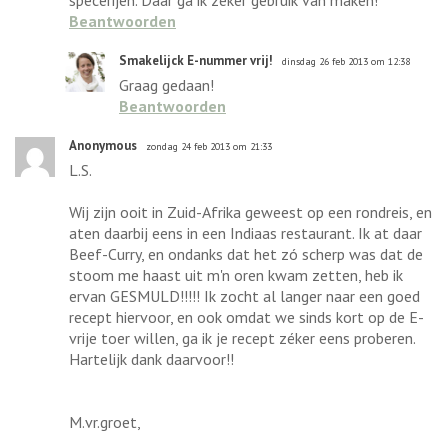
Beantwoorden
Smakelijck E-nummer vrij!
dinsdag 26 feb 2013 om 12:38
Graag gedaan!
Beantwoorden
Anonymous
zondag 24 feb 2013 om 21:33
L.S.
Wij zijn ooit in Zuid-Afrika geweest op een rondreis, en
aten daarbij eens in een Indiaas restaurant. Ik at daar
Beef-Curry, en ondanks dat het zó scherp was dat de
stoom me haast uit m'n oren kwam zetten, heb ik
ervan GESMULD!!!!! Ik zocht al langer naar een goed
recept hiervoor, en ook omdat we sinds kort op de E-
vrije toer willen, ga ik je recept zéker eens proberen.
Hartelijk dank daarvoor!!
M.vr.groet,