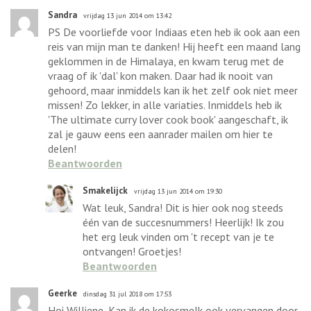
Sandra
vrijdag 13 jun 2014 om 13:42
PS De voorliefde voor Indiaas eten heb ik ook aan een
reis van mijn man te danken! Hij heeft een maand lang
geklommen in de Himalaya, en kwam terug met de
vraag of ik 'dal' kon maken. Daar had ik nooit van
gehoord, maar inmiddels kan ik het zelf ook niet meer
missen! Zo lekker, in alle variaties. Inmiddels heb ik
'The ultimate curry lover cook book' aangeschaft, ik
zal je gauw eens een aanrader mailen om hier te
delen!
Beantwoorden
Smakelijck
vrijdag 13 jun 2014 om 19:30
Wat leuk, Sandra! Dit is hier ook nog steeds
één van de succesnummers! Heerlijk! Ik zou
het erg leuk vinden om 't recept van je te
ontvangen! Groetjes!
Beantwoorden
Geerke
dinsdag 31 jul 2018 om 17:53
Hoi Williene, Kan ik de kokosmelk ook vervangen door