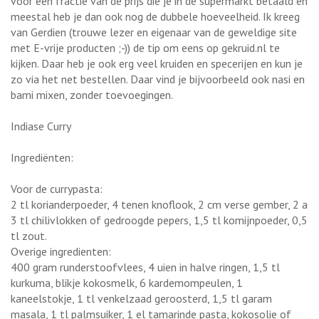
voor een fractie van de prijs die je in de supermarkt betaald en
meestal heb je dan ook nog de dubbele hoeveelheid. Ik kreeg
van Gerdien (trouwe lezer en eigenaar van de geweldige site
met E-vrije producten ;-)) de tip om eens op gekruid.nl te
kijken. Daar heb je ook erg veel kruiden en specerijen en kun je
zo via het net bestellen. Daar vind je bijvoorbeeld ook nasi en
bami mixen, zonder toevoegingen.
Indiase Curry
Ingrediënten:
Voor de currypasta:
2 tl korianderpoeder, 4 tenen knoflook, 2 cm verse gember, 2 a
3 tl chilivlokken of gedroogde pepers, 1,5 tl komijnpoeder, 0,5
tl zout.
Overige ingredienten:
400 gram runderstoofvlees, 4 uien in halve ringen, 1,5 tl
kurkuma, blikje kokosmelk, 6 kardemompeulen, 1
kaneelstokje, 1 tl venkelzaad geroosterd, 1,5 tl garam
masala, 1 tl palmsuiker, 1 el tamarinde pasta, kokosolie of