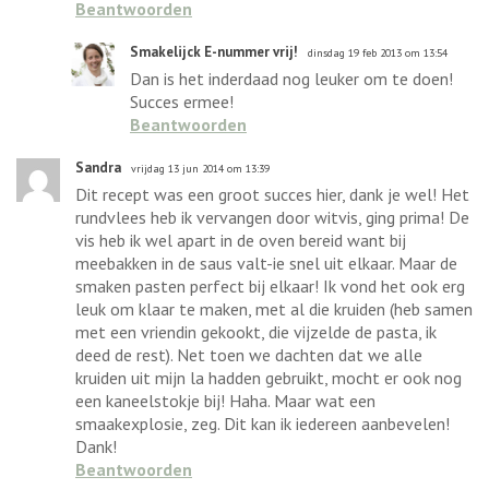
Beantwoorden
Smakelijck E-nummer vrij!
dinsdag 19 feb 2013 om 13:54
Dan is het inderdaad nog leuker om te doen!
Succes ermee!
Beantwoorden
Sandra
vrijdag 13 jun 2014 om 13:39
Dit recept was een groot succes hier, dank je wel! Het
rundvlees heb ik vervangen door witvis, ging prima! De
vis heb ik wel apart in de oven bereid want bij
meebakken in de saus valt-ie snel uit elkaar. Maar de
smaken pasten perfect bij elkaar! Ik vond het ook erg
leuk om klaar te maken, met al die kruiden (heb samen
met een vriendin gekookt, die vijzelde de pasta, ik
deed de rest). Net toen we dachten dat we alle
kruiden uit mijn la hadden gebruikt, mocht er ook nog
een kaneelstokje bij! Haha. Maar wat een
smaakexplosie, zeg. Dit kan ik iedereen aanbevelen!
Dank!
Beantwoorden