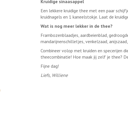
Kruidige sinaasappel
Een lekkere kruidige thee met een paar schijfje
kruidnagels en 1 kaneelstokje. Laat de kruidi
Wat is nog meer lekker in de thee?
Frambozenblaadjes, aardbeienblad, gedroogde 
mandarijnenschilletjes, venkelzaad, anijszaad
Combineer volop met kruiden en specerijen die 
theecombinatie! Hoe maak jij zelf je thee? De
Fijne dag!
Liefs, Williene