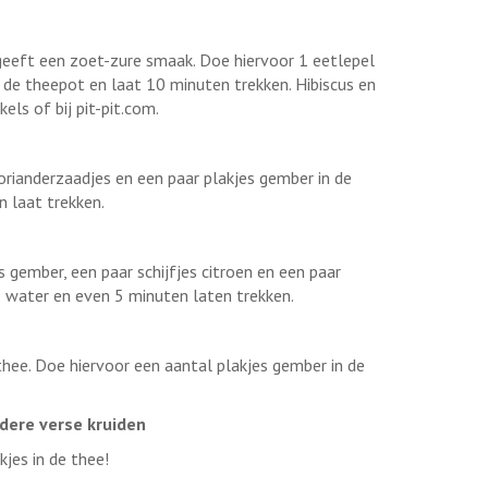
geeft een zoet-zure smaak. Doe hiervoor 1 eetlepel
 de theepot en laat 10 minuten trekken. Hibiscus en
els of bij pit-pit.com.
orianderzaadjes en een paar plakjes gember in de
 laat trekken.
s gember, een paar schijfjes citroen en een paar
e water en even 5 minuten laten trekken.
thee. Doe hiervoor een aantal plakjes gember in de
ndere verse kruiden
kjes in de thee!