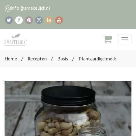
info@smakelijck.nl
Togg
navig
Home
Recepten
Basis
Plantaardige melk