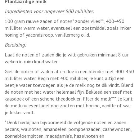
Plantaardige melk
Ingredienten voor ongeveer 500 milliliter:
100 gram rauwe zaden of noten* zonder vlies**, 400-450
milliliter warm water, eventueel een zoetmiddel zoals imker
honing of yacondsiroop, vanillemerg o.i.d.
Bereiding:
Laat de noten of zaden die je wilt gebruiken minimaal 8 uur
weken in ruim koud water.
Giet de noten of zaden af en doe in een blender met 400-450
milliliter water. Begin met 400 milliliter, je kunt altijd een
beetje water toevoegen als je de melk nog te dik vindt. Blend
de noten met het water helemaal fijn. Bekleed een zeef met
kaasdoek of een schone theedoek en filter de melk***. Je kunt
de melk nu eventueel nog zoeten met honing, vanille of wat
je lekker vindt.
*Denk hierbij aan bijvoorbeeld de volgende noten en zaden:
pecans, walnoten, amandelen, pompoenzaden, cashewnoten,
zonnebloempitten, macadamia’s, hazelnoten en