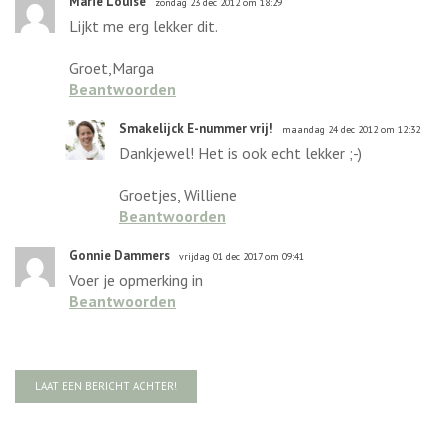
Marie Louise
zondag 23 dec 2012 om 18:29
Lijkt me erg lekker dit.
Groet,Marga
Beantwoorden
Smakelijck E-nummer vrij!
maandag 24 dec 2012 om 12:32
Dankjewel! Het is ook echt lekker ;-)
Groetjes, Williene
Beantwoorden
Gonnie Dammers
vrijdag 01 dec 2017 om 09:41
Voer je opmerking in
Beantwoorden
LAAT EEN BERICHT ACHTER!