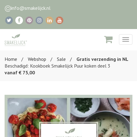
info@smakelijck.nl
Togg
navig
Home
Webshop
Sale
Gratis verzending in NL
Beschadigd: Kookboek Smakelijck Puur koken deel 3
vanaf € 75,00