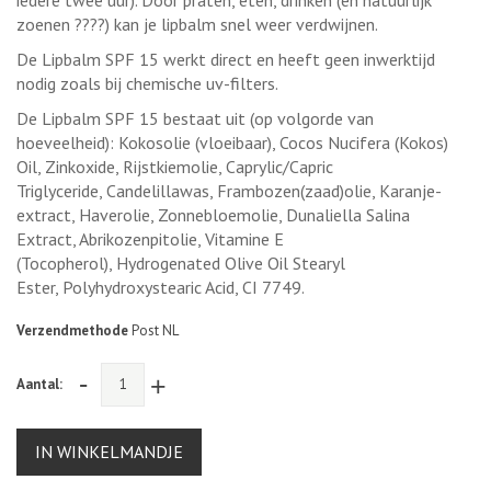
zoenen ????) kan je lipbalm snel weer verdwijnen.
De Lipbalm SPF 15 werkt direct en heeft geen inwerktijd
nodig zoals bij chemische uv-filters.
De Lipbalm SPF 15 bestaat uit (op volgorde van
hoeveelheid): Kokosolie (vloeibaar), Cocos Nucifera (Kokos)
Oil, Zinkoxide, Rijstkiemolie, Caprylic/Capric
Triglyceride, Candelillawas, Frambozen(zaad)olie, Karanje-
extract, Haverolie, Zonnebloemolie, Dunaliella Salina
Extract, Abrikozenpitolie, Vitamine E
(Tocopherol), Hydrogenated Olive Oil Stearyl
Ester, Polyhydroxystearic Acid, CI 7749.
Verzendmethode
Post NL
-
+
Aantal:
IN WINKELMANDJE