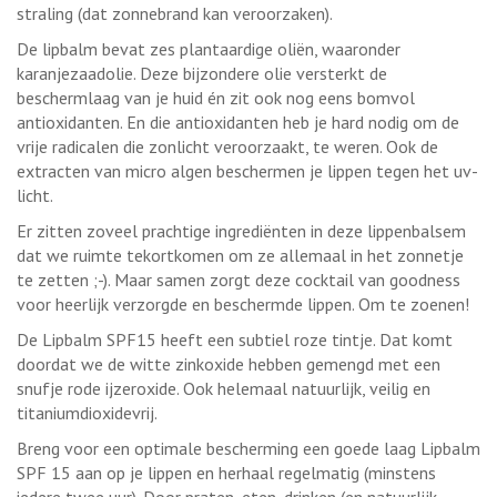
straling (dat zonnebrand kan veroorzaken).
De lipbalm bevat zes plantaardige oliën, waaronder
karanjezaadolie. Deze bijzondere olie versterkt de
beschermlaag van je huid én zit ook nog eens bomvol
antioxidanten. En die antioxidanten heb je hard nodig om de
vrije radicalen die zonlicht veroorzaakt, te weren. Ook de
extracten van micro algen beschermen je lippen tegen het uv-
licht.
Er zitten zoveel prachtige ingrediënten in deze lippenbalsem
dat we ruimte tekortkomen om ze allemaal in het zonnetje
te zetten ;-). Maar samen zorgt deze cocktail van goodness
voor heerlijk verzorgde en beschermde lippen. Om te zoenen!
De Lipbalm SPF15 heeft een subtiel roze tintje. Dat komt
doordat we de witte zinkoxide hebben gemengd met een
snufje rode ijzeroxide. Ook helemaal natuurlijk, veilig en
titaniumdioxidevrij.
Breng voor een optimale bescherming een goede laag Lipbalm
SPF 15 aan op je lippen en herhaal regelmatig (minstens
iedere twee uur). Door praten, eten, drinken (en natuurlijk