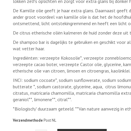
lokken zelfs oplichten en zorgt voor extra glans bij donker h
De Kamille olie geeft je haar extra glans. Daarnaast geeft d
ander groot voordeel van kamille olie is dat het de hoofdhu
ontsmettend, licht ontstekingremmend en heeft een licht 
De citrus etherische oliën kalmeren de huid zonder deze uit 
De shampoo bar is dagelijks te gebruiken en geschikt voor a
wat vetter haar.
Ingrediënten: verzeepte Kokosolie*, verzeepte zonnebloemo
verzeepte cacao boter, verzeepte Castor olie, glycerine, kam
etherische olie van citroen, limoen en citroengras, kaolinklei.
INCI: sodium cocoate*, sodium sunflowerate, sodium sodi
butterate *, sodium castorate, glycerine, aqua, citrus limo
citratus, matricaria chamomilla, matricaria chamomilla extrac
geraniol**, limonene**, citral**.
*Biologisch/ duurzaam geteeld. **Van nature aanwezig in ethe
Verzendmethode
Post NL