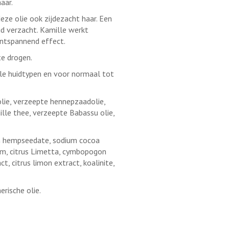
aar.
eze olie ook zijdezacht haar. Een
id verzacht. Kamille werkt
ontspannend effect.
te drogen.
lle huidtypen en voor normaal tot
lie, verzeepte hennepzaadolie,
ille thee, verzeepte Babassu olie,
um hempseedate, sodium cocoa
num, citrus Limetta, cymbopogon
t, citrus limon extract, koalinite,
rische olie.