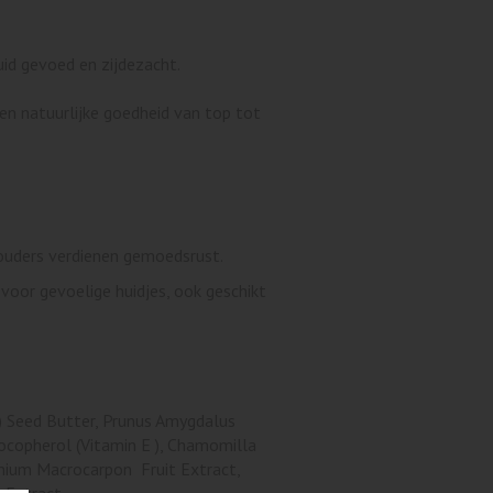
uid gevoed en zijdezacht.
gen natuurlijke goedheid van top tot
 ouders verdienen gemoedsrust.
 voor gevoelige huidjes, ook geschikt
) Seed Butter, Prunus Amygdalus
Tocopherol (Vitamin E ), Chamomilla
inium Macrocarpon Fruit Extract,