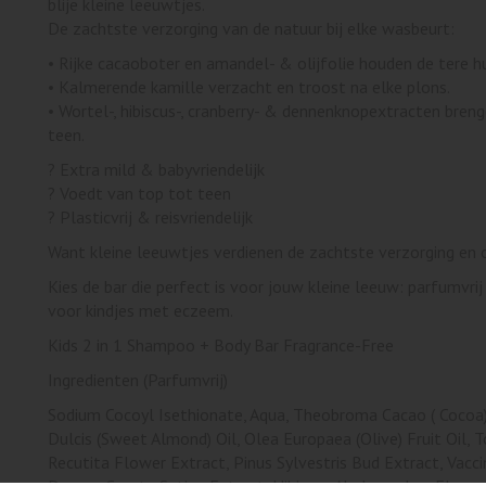
blije kleine leeuwtjes.
De zachtste verzorging van de natuur bij elke wasbeurt:
• Rijke cacaoboter en amandel- & olijfolie houden de tere h
• Kalmerende kamille verzacht en troost na elke plons.
• Wortel-, hibiscus-, cranberry- & dennenknopextracten bren
teen.
? Extra mild & babyvriendelijk
? Voedt van top tot teen
? Plasticvrij & reisvriendelijk
Want kleine leeuwtjes verdienen de zachtste verzorging en
Kies de bar die perfect is voor jouw kleine leeuw: parfumvrij
voor kindjes met eczeem.
Kids 2 in 1 Shampoo + Body Bar Fragrance-Free
Ingredienten (Parfumvrij)
Sodium Cocoyl Isethionate, Aqua, Theobroma Cacao ( Cocoa
Dulcis (Sweet Almond) Oil, Olea Europaea (Olive) Fruit Oil, 
Recutita Flower Extract, Pinus Sylvestris Bud Extract, Vacc