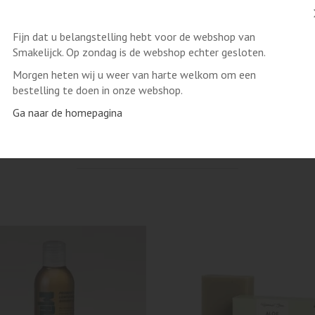
Daucus Carota Sativa Extract, Hibiscus Abelmoschus Flower
Verzendmethode
Post NL
Fijn dat u belangstelling hebt voor de webshop van
Smakelijck. Op zondag is de webshop echter gesloten.
Morgen heten wij u weer van harte welkom om een
bestelling te doen in onze webshop.
Ga naar de homepagina
AANBEVOLEN ARTIKELEN