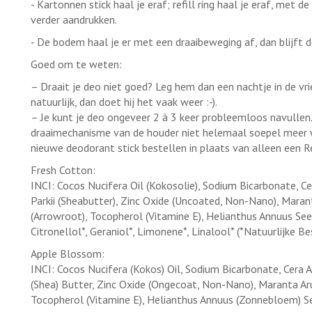
- Kartonnen stick haal je eraf; refill ring haal je eraf, met 
verder aandrukken.
- De bodem haal je er met een draaibeweging af, dan blijft 
Goed om te weten:
– Draait je deo niet goed? Leg hem dan een nachtje in de vr
natuurlijk, dan doet hij het vaak weer :-).
– Je kunt je deo ongeveer 2 à 3 keer probleemloos navullen.
draaimechanisme van de houder niet helemaal soepel meer w
nieuwe deodorant stick bestellen in plaats van alleen een Re
Fresh Cotton:
INCI: Cocos Nucifera Oil (Kokosolie), Sodium Bicarbonate, 
Parkii (Sheabutter), Zinc Oxide (Uncoated, Non-Nano), Mar
(Arrowroot), Tocopherol (Vitamine E), Helianthus Annuus Seed 
Citronellol*, Geraniol*, Limonene*, Linalool* (*Natuurlijke B
Apple Blossom:
INCI: Cocos Nucifera (Kokos) Oil, Sodium Bicarbonate, Cera 
(Shea) Butter, Zinc Oxide (Ongecoat, Non-Nano), Maranta A
Tocopherol (Vitamine E), Helianthus Annuus (Zonnebloem) See