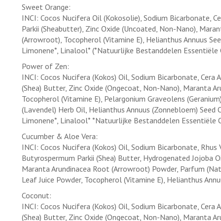
Sweet Orange:
INCI: Cocos Nucifera Oil (Kokosolie), Sodium Bicarbonate, 
Parkii (Sheabutter), Zinc Oxide (Uncoated, Non-Nano), Mar
(Arrowroot), Tocopherol (Vitamine E), Helianthus Annuus Seed 
Limonene*, Linalool* (*Natuurlijke Bestanddelen Essentiële 
Power of Zen:
INCI: Cocos Nucifera (Kokos) Oil, Sodium Bicarbonate, Cera 
(Shea) Butter, Zinc Oxide (Ongecoat, Non-Nano), Maranta A
Tocopherol (Vitamine E), Pelargonium Graveolens (Geranium)
(Lavendel) Herb Oil, Helianthus Annuus (Zonnebloem) Seed Oil,
Limonene*, Linalool* *Natuurlijke Bestanddelen Essentiële 
Cucumber & Aloe Vera:
INCI: Cocos Nucifera (Kokos) Oil, Sodium Bicarbonate, Rhus V
Butyrospermum Parkii (Shea) Butter, Hydrogenated Jojoba Oi
Maranta Arundinacea Root (Arrowroot) Powder, Parfum (Natuu
Leaf Juice Powder, Tocopherol (Vitamine E), Helianthus Ann
Coconut:
INCI: Cocos Nucifera (Kokos) Oil, Sodium Bicarbonate, Cera 
(Shea) Butter, Zinc Oxide (Ongecoat, Non-Nano), Maranta A