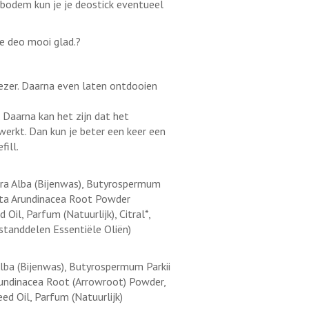
de bodem kun je je deostick eventueel
de deo mooi glad.?
iezer. Daarna even laten ontdooien
 Daarna kan het zijn dat het
erkt. Dan kun je beter een keer een
fill.
Cera Alba (Bijenwas), Butyrospermum
anta Arundinacea Root Powder
Oil, Parfum (Natuurlijk), Citral*,
estanddelen Essentiële Oliën)
Alba (Bijenwas), Butyrospermum Parkii
rundinacea Root (Arrowroot) Powder,
d Oil, Parfum (Natuurlijk)