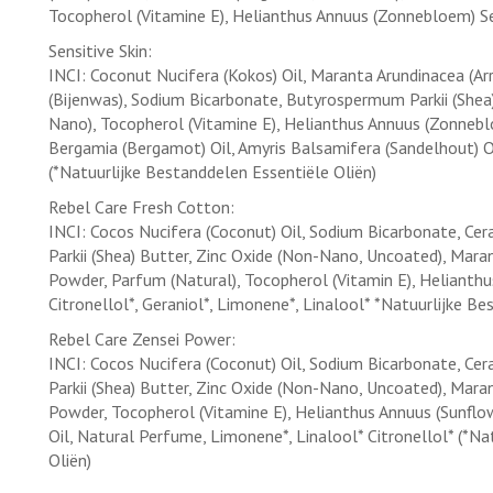
Tocopherol (Vitamine E), Helianthus Annuus (Zonnebloem) See
Sensitive Skin:
INCI: Coconut Nucifera (Kokos) Oil, Maranta Arundinacea (A
(Bijenwas), Sodium Bicarbonate, Butyrospermum Parkii (Shea
Nano), Tocopherol (Vitamine E), Helianthus Annuus (Zonnebl
Bergamia (Bergamot) Oil, Amyris Balsamifera (Sandelhout) Oil
(*Natuurlijke Bestanddelen Essentiële Oliën)
Rebel Care Fresh Cotton:
INCI: Cocos Nucifera (Coconut) Oil, Sodium Bicarbonate, C
Parkii (Shea) Butter, Zinc Oxide (Non-Nano, Uncoated), Mar
Powder, Parfum (Natural), Tocopherol (Vitamin E), Helianthus
Citronellol*, Geraniol*, Limonene*, Linalool* *Natuurlijke B
Rebel Care Zensei Power:
INCI: Cocos Nucifera (Coconut) Oil, Sodium Bicarbonate, C
Parkii (Shea) Butter, Zinc Oxide (Non-Nano, Uncoated), Mar
Powder, Tocopherol (Vitamine E), Helianthus Annuus (Sunflower
Oil, Natural Perfume, Limonene*, Linalool* Citronellol* (*N
Oliën)