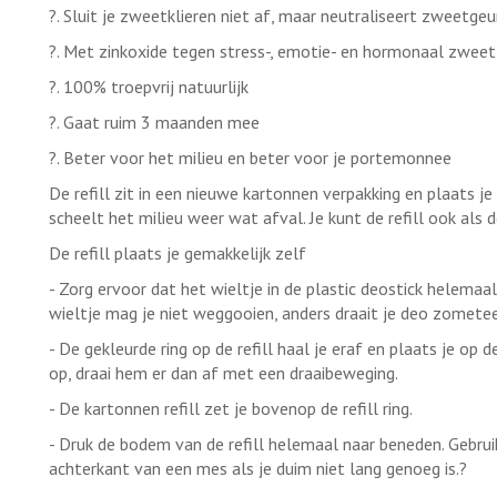
?. Sluit je zweetklieren niet af, maar neutraliseert zweetge
?. Met zinkoxide tegen stress-, emotie- en hormonaal zweet
?. 100% troepvrij natuurlijk
?. Gaat ruim 3 maanden mee
?. Beter voor het milieu en beter voor je portemonnee
De refill zit in een nieuwe kartonnen verpakking en plaats je
scheelt het milieu weer wat afval. Je kunt de refill ook als d
De refill plaats je gemakkelijk zelf
- Zorg ervoor dat het wieltje in de plastic deostick helemaa
wieltje mag je niet weggooien, anders draait je deo zomete
- De gekleurde ring op de refill haal je eraf en plaats je op de
op, draai hem er dan af met een draaibeweging.
- De kartonnen refill zet je bovenop de refill ring.
- Druk de bodem van de refill helemaal naar beneden. Gebruik
achterkant van een mes als je duim niet lang genoeg is.?