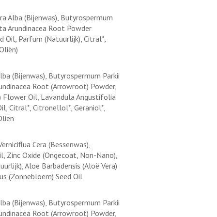
Cera Alba (Bijenwas), Butyrospermum
anta Arundinacea Root Powder
Oil, Parfum (Natuurlijk), Citral*,
Oliën)
Alba (Bijenwas), Butyrospermum Parkii
rundinacea Root (Arrowroot) Powder,
 Flower Oil, Lavandula Angustifolia
 Citral*, Citronellol*, Geraniol*,
Oliën
erniciflua Cera (Bessenwas),
l, Zinc Oxide (Ongecoat, Non-Nano),
rlijk), Aloe Barbadensis (Aloë Vera)
uus (Zonnebloem) Seed Oil
Alba (Bijenwas), Butyrospermum Parkii
rundinacea Root (Arrowroot) Powder,