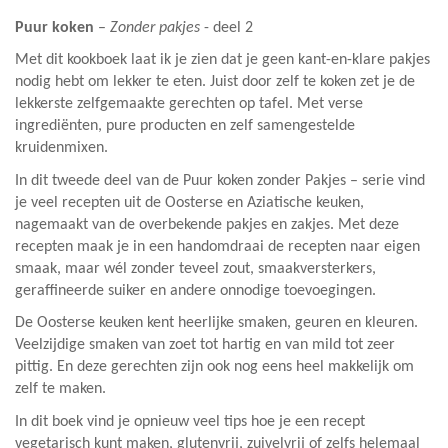
Puur koken
–
Zonder pakjes
- deel 2
Met dit kookboek laat ik je zien dat je geen kant-en-klare pakjes
nodig hebt om lekker te eten. Juist door zelf te koken zet je de
lekkerste zelfgemaakte gerechten op tafel. Met verse
ingrediënten, pure producten en zelf samengestelde
kruidenmixen.
In dit tweede deel van de Puur koken zonder Pakjes – serie vind
je veel recepten uit de Oosterse en Aziatische keuken,
nagemaakt van de overbekende pakjes en zakjes. Met deze
recepten maak je in een handomdraai de recepten naar eigen
smaak, maar wél zonder teveel zout, smaakversterkers,
geraffineerde suiker en andere onnodige toevoegingen.
De Oosterse keuken kent heerlijke smaken, geuren en kleuren.
Veelzijdige smaken van zoet tot hartig en van mild tot zeer
pittig. En deze gerechten zijn ook nog eens heel makkelijk om
zelf te maken.
In dit boek vind je opnieuw veel tips hoe je een recept
vegetarisch kunt maken, glutenvrij, zuivelvrij of zelfs helemaal