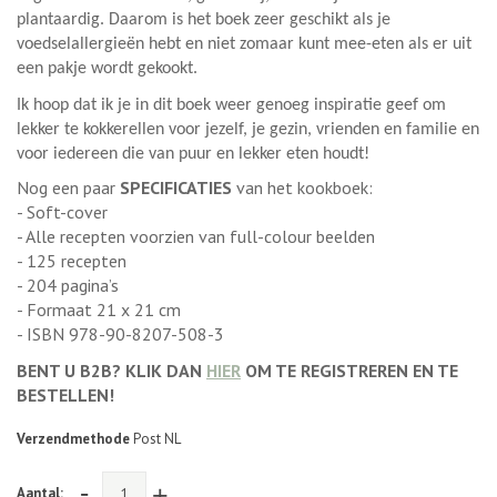
plantaardig. Daarom is het boek zeer geschikt als je
voedselallergieën hebt en niet zomaar kunt mee-eten als er uit
een pakje wordt gekookt.
Ik hoop dat ik je in dit boek weer genoeg inspiratie geef om
lekker te kokkerellen voor jezelf, je gezin, vrienden en familie en
voor iedereen die van puur en lekker eten houdt!
Nog een paar
SPECIFICATIES
van het kookboek:
- Soft-cover
- Alle recepten voorzien van full-colour beelden
- 125 recepten
- 204 pagina’s
- Formaat 21 x 21 cm
- ISBN 978-90-8207-508-3
BENT U B2B? KLIK DAN
HIER
OM TE REGISTREREN EN TE
BESTELLEN!
Verzendmethode
Post NL
-
+
Aantal: