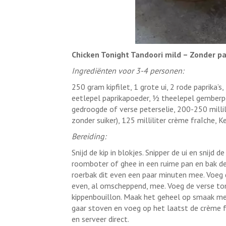
Chicken Tonight Tandoori mild – Zonder pa
Ingrediënten voor 3-4 personen:
250 gram kipfilet, 1 grote ui, 2 rode paprika’
eetlepel paprikapoeder, ½ theelepel gemberp
gedroogde of verse peterselie, 200-250 milli
zonder suiker), 125 milliliter crème fraîche, 
Bereiding:
Snijd de kip in blokjes. Snipper de ui en snijd
roomboter of ghee in een ruime pan en bak de
roerbak dit even een paar minuten mee. Voeg
even, al omscheppend, mee. Voeg de verse to
kippenbouillon. Maak het geheel op smaak met
gaar stoven en voeg op het laatst de crème 
en serveer direct.