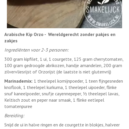
Arabische Kip Orzo - Wereldgerecht zonder pakjes en
zakjes
Ingrediënten voor 2-3 personen:
300 gram kipfilet, 1 ui, 1 courgette, 125 gram cherrytomaten,
100 gram gedroogde abrikozen, handje amandelen, 200 gram
zilvervliesrijst of Orzorijst (de laatste is niet glutenvrij)
Marinademix:
1 theelepel komijnpoeder, 1 teen fijngesneden
knoflook, 1 theelepel kurkuma, 1 theelepel uipoeder, flinke
snuf kaneelpoeder, snufje cayennepeper, ½ theelepel lavas,
Keltisch zout en peper naar smaak, 1 flinke eetlepel
tomatenpuree
Bereiding:
Snijd de ui in halve ringen en de courgette in blokjes, halveer