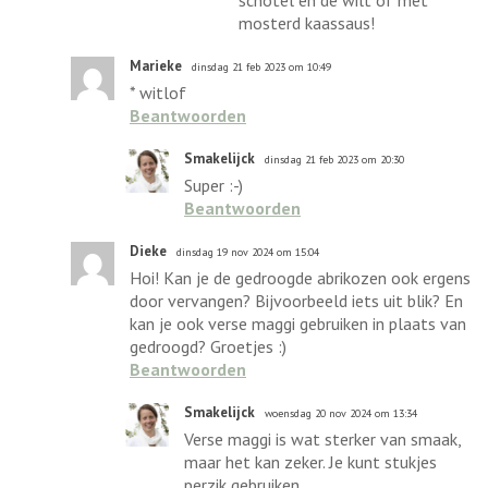
mosterd kaassaus!
Marieke
dinsdag 21 feb 2023 om 10:49
* witlof
Beantwoorden
Smakelijck
dinsdag 21 feb 2023 om 20:30
Super :-)
Beantwoorden
Dieke
dinsdag 19 nov 2024 om 15:04
Hoi! Kan je de gedroogde abrikozen ook ergens
door vervangen? Bijvoorbeeld iets uit blik? En
kan je ook verse maggi gebruiken in plaats van
gedroogd? Groetjes :)
Beantwoorden
Smakelijck
woensdag 20 nov 2024 om 13:34
Verse maggi is wat sterker van smaak,
maar het kan zeker. Je kunt stukjes
perzik gebruiken.