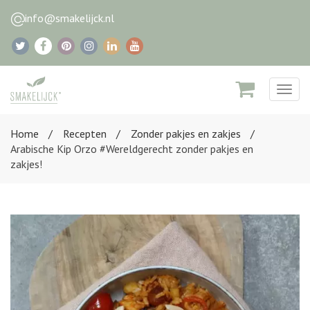
info@smakelijck.nl
Togg
navig
Home
Recepten
Zonder pakjes en zakjes
Arabische Kip Orzo #Wereldgerecht zonder pakjes en
zakjes!