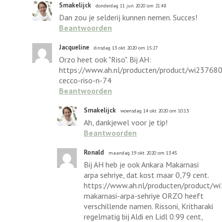
Smakelijck
donderdag 11 jun 2020 om 21:48
Dan zou je selderij kunnen nemen. Succes!
Beantwoorden
Jacqueline
dinsdag 13 okt 2020 om 15:27
Orzo heet ook "Riso". Bij AH:
https://www.ah.nl/producten/product/wi237680
cecco-riso-n-74
Beantwoorden
Smakelijck
woensdag 14 okt 2020 om 10:13
Ah, dankjewel voor je tip!
Beantwoorden
Ronald
maandag 19 okt 2020 om 13:45
Bij AH heb je ook Ankara Makarnasi
arpa sehriye, dat kost maar 0,79 cent.
https://www.ah.nl/producten/product/w
makarnasi-arpa-sehriye ORZO heeft
verschillende namen. Rissoni, Kritharaki
regelmatig bij Aldi en Lidl 0.99 cent,