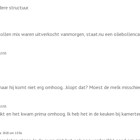
dere structuur.
ebollen mix waren uitverkocht vanmorgen, staat.nu een oliebollenca
13:55
maar hij komt niet erg omhoog...klopt dat? Moest de melk misschie
13:55
ikt en het kwam prima omhoog. Ik heb het in de keuken bij kamertem
c 2020 om 13:56