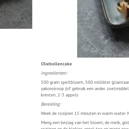
Oliebollencake
Ingredienten:
500 gram speltbloem, 500 milliliter (plantaard
yakonsiroop (of gebruik een ander zoetmiddel 
krenten, 2-3 appels
Bereiding:
Week de rozijnen 15 minuten in warm water. M
Meng een beslag van het bloem, de melk, gist,
rozijnen en de blokjes appel toe en meng goe