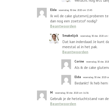
Wellicht nog iets lan
Elda
woensdag 30 dec 2020 om 15:45
Ik wil de cake glutenvrij proberen t
dan nog een zoetstof nodig?
Beantwoorden
Smakelijck
woensdag 30 dec 2020 om 
Dat kan inderdaad. Je kunt d
meestal al in het pak.
Beantwoorden
Corine
woensdag 30 dec 202
Als ik de cake glute
Elda
woensdag 30 dec 2020 o
Bedankt! Ik heb hem i
M
woensdag 30 dec 2020 om 16:36
Gebruik je de heteluchtstand van de
Beantwoorden