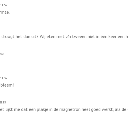
11:06
rmte.
 droogt het dan uit? Wij eten met z'n tweeën niet in één keer een 
:10
11:06
robleem!
23:53
t lijkt me dat een plakje in de magnetron heel goed werkt, als de