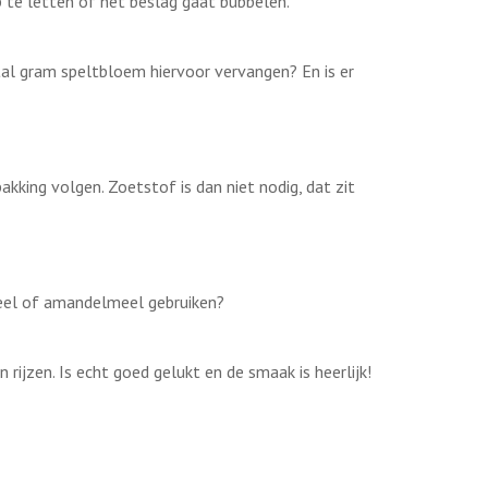
p te letten of het beslag gaat bubbelen.
ntal gram speltbloem hiervoor vervangen? En is er
kking volgen. Zoetstof is dan niet nodig, dat zit
emeel of amandelmeel gebruiken?
ijzen. Is echt goed gelukt en de smaak is heerlijk!