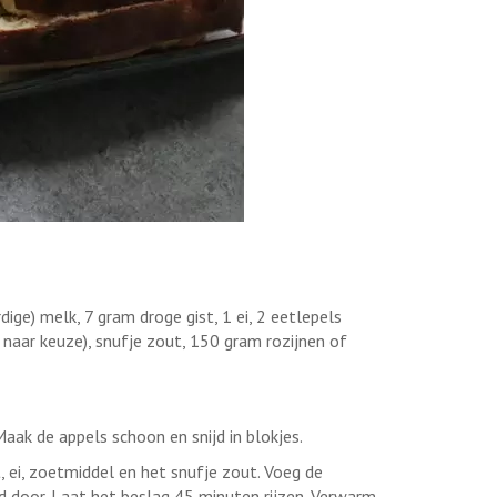
ige) melk, 7 gram droge gist, 1 ei, 2 eetlepels
naar keuze), snufje zout, 150 gram rozijnen of
aak de appels schoon en snijd in blokjes.
 ei, zoetmiddel en het snufje zout. Voeg de
d door. Laat het beslag 45 minuten rijzen. Verwarm