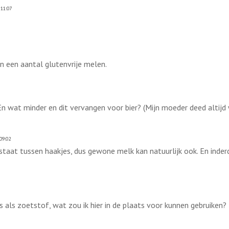
11:07
.
n een aantal glutenvrije melen.
n wat minder en dit vervangen voor bier? (Mijn moeder deed altijd w
09:02
 staat tussen haakjes, dus gewone melk kan natuurlijk ook. En inde
uis als zoetstof, wat zou ik hier in de plaats voor kunnen gebruiken?