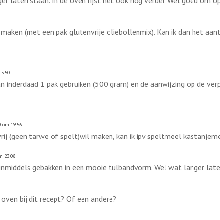
ger laten staan. In de oven rijst het ook nog verder. Wel goed om o
e maken (met een pak glutenvrije oliebollenmix). Kan ik dan het aa
15:50
an inderdaad 1 pak gebruiken (500 gram) en de aanwijzing op de verpa
0 om 19:56
nvrij (geen tarwe of spelt)wil maken, kan ik ipv speltmeel kastanj
m 23:08
nmiddels gebakken in een mooie tulbandvorm. Wel wat langer laten r
 oven bij dit recept? Of een andere?